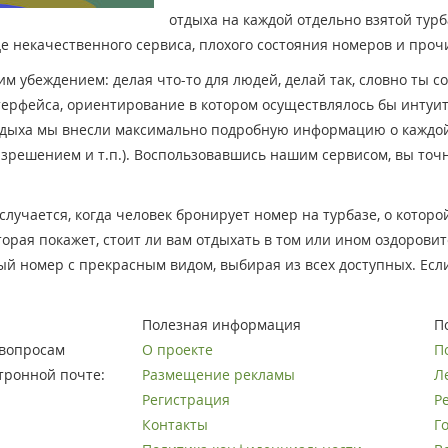
отдыха на каждой отдельно взятой турб
 некачественного сервиса, плохого состояния номеров и проч
м убеждением: делая что-то для людей, делай так, словно ты со
терфейса, ориентирование в котором осуществлялось бы интуи
отдыха мы внесли максимально подробную информацию о каждой 
решением и т.п.). Воспользовавшись нашим сервисом, вы точно 
случается, когда человек бронирует номер на турбазе, о которо
рая покажет, стоит ли вам отдыхать в том или ином оздорови
й номер с прекрасным видом, выбирая из всех доступных. Если
Полезная информация
П
вопросам
О проекте
П
тронной почте:
Размещение рекламы
Л
Регистрация
Р
Контакты
Г