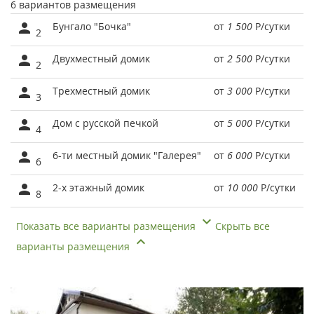
6 вариантов размещения
Бунгало "Бочка"
от
1 500
Р
/сутки
2
Двухместный домик
от
2 500
Р
/сутки
2
Трехместный домик
от
3 000
Р
/сутки
3
Дом с русской печкой
от
5 000
Р
/сутки
4
6-ти местный домик "Галерея"
от
6 000
Р
/сутки
6
2-х этажный домик
от
10 000
Р
/сутки
8
Показать все варианты размещения
Скрыть все
варианты размещения