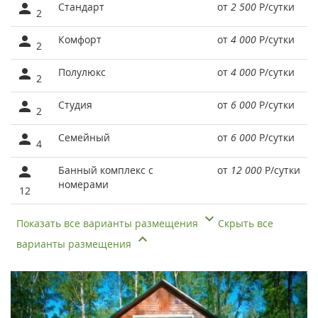
Стандарт
от
2 500
Р
/сутки
2
Комфорт
от
4 000
Р
/сутки
2
Полулюкс
от
4 000
Р
/сутки
2
Студия
от
6 000
Р
/сутки
2
Семейный
от
6 000
Р
/сутки
4
Банный комплекс с
от
12 000
Р
/сутки
номерами
12
Показать все варианты размещения
Скрыть все
варианты размещения