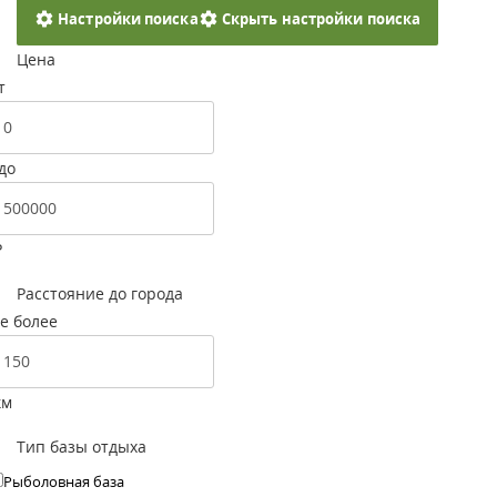
Настройки поиска
Скрыть настройки поиска
Цена
т
до
Р
Расстояние до города
е более
км
Тип базы отдыха
Рыболовная база