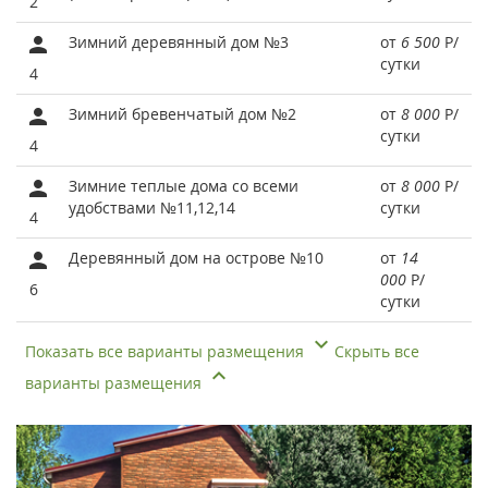
2
Зимний деревянный дом №3
от
6 500
Р
/
сутки
4
Зимний бревенчатый дом №2
от
8 000
Р
/
сутки
4
Зимние теплые дома со всеми
от
8 000
Р
/
удобствами №11,12,14
сутки
4
Деревянный дом на острове №10
от
14
000
Р
/
6
сутки
Показать все варианты размещения
Скрыть все
варианты размещения