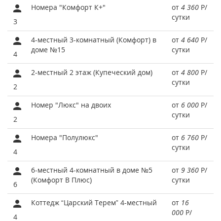
Номера "Комфорт К+"
от
4 360
Р
/
сутки
3
4-местный 3-комнатный (Комфорт) в
от
4 640
Р
/
доме №15
сутки
4
2-местный 2 этаж (Купеческий дом)
от
4 800
Р
/
сутки
2
Номер "Люкс" на двоих
от
6 000
Р
/
сутки
2
Номера "Полулюкс"
от
6 760
Р
/
сутки
4
6-местный 4-комнатный в доме №5
от
9 360
Р
/
(Комфорт В Плюс)
сутки
6
Коттедж “Царский Терем” 4-местный
от
16
000
Р
/
4