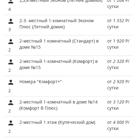
2,3,4-местный Эконом (Летние домики)
от
1 264
Р
/
сутки
4
2-3- местный 1-комнатный Эконом
от
1 552
Р
/
Плюс (Летний домик)
сутки
3
2-местный 1 комнатный (Стандарт) в
от
1 920
Р
/
доме №15
сутки
2
2-местный 1-комнатный (Комфорт) в
от
2 320
Р
/
доме №15
сутки
2
Номера "Комфорт+"
от
2 920
Р
/
сутки
2
2-местный 1-комнатный в доме №14
от
3 120
Р
/
(Комфорт В Плюс)
сутки
2
2-местный 1 этаж (Купеческий дом)
от
4 000
Р
/
сутки
2