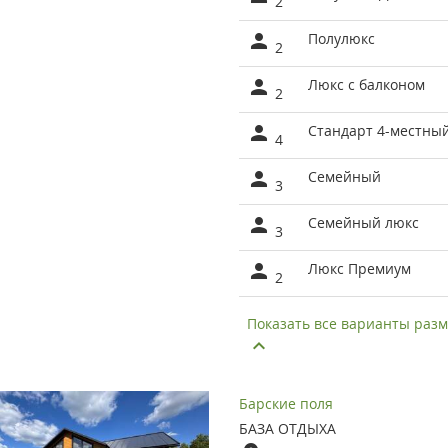
2
Полулюкс
2
Люкс с балконом
2
Стандарт 4-местны
4
Семейный
3
Семейный люкс
3
Люкс Премиум
2
Показать все варианты ра
Барские поля
БАЗА ОТДЫХА