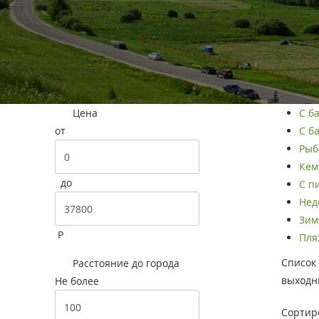
Цена
С б
от
С ба
Рыба
Кем
до
С п
Нед
Зим
Р
Пляж
Список 
Расстояние до города
выходны
Не более
Сортир