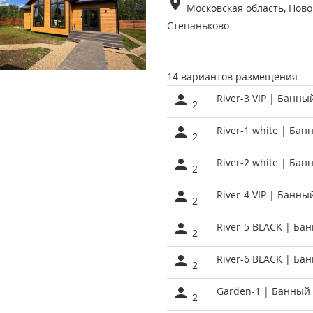
Московская область, Ново
Степаньково
14 вариантов размещения
River-3 VIP | Банны
2
River-1 white | Ба
2
River-2 white | Ба
2
River-4 VIP | Банны
2
River-5 BLACK | Ба
2
River-6 BLACK | Ба
2
Garden-1 | Банный 
2