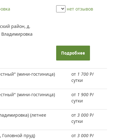
ровка
нет отзывов
ский район, д.
ок Владимировка
Подробнее
естный" (мини-гостиница)
от
1 700
Р
/
сутки
естный" (мини-гостиница)
от
1 900
Р
/
сутки
(Владимировка) (летнее
от
3 000
Р
/
сутки
, Головной пруд)
от
3 000
Р
/