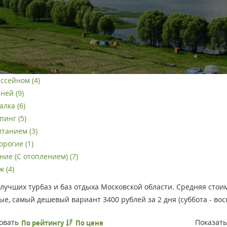
ассейном (4)
ней (9)
лка (6)
пинг (5)
итанием (3)
орогие (1)
ние (С отоплением) (7)
 (4)
лучших турбаз и баз отдыха Московской области. Средняя стоим
е, самый дешевый вариант 3400 рублей за 2 дня (суббота - воск
овать
Показат
По рейтингу
По цене