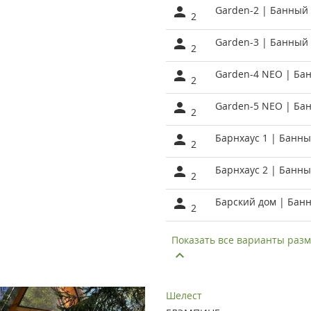
Garden-2 | Банный
2
Garden-3 | Банный
2
Garden-4 NEO | Ба
2
Garden-5 NEO | Ба
2
Барнхаус 1 | Банн
2
Барнхаус 2 | Банн
2
Барский дом | Банн
2
Показать все варианты ра
Шелест