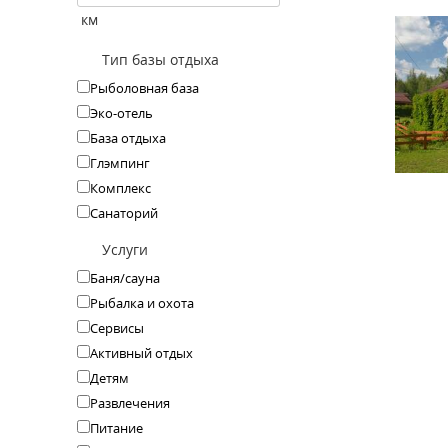
км
Тип базы отдыха
Рыболовная база
Эко-отель
База отдыха
Глэмпинг
Комплекс
Санаторий
Услуги
Баня/сауна
Рыбалка и охота
Сервисы
Активный отдых
Детям
Развлечения
Питание