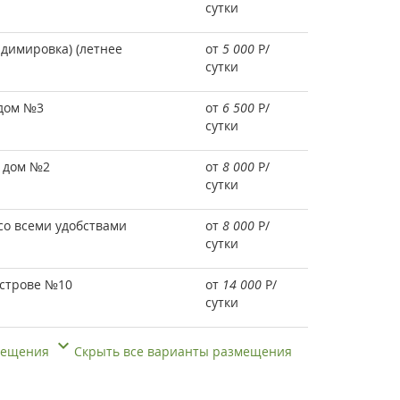
сутки
адимировка) (летнее
от
5 000
Р
/
сутки
дом №3
от
6 500
Р
/
сутки
 дом №2
от
8 000
Р
/
сутки
со всеми удобствами
от
8 000
Р
/
сутки
острове №10
от
14 000
Р
/
сутки
змещения
Скрыть все варианты размещения