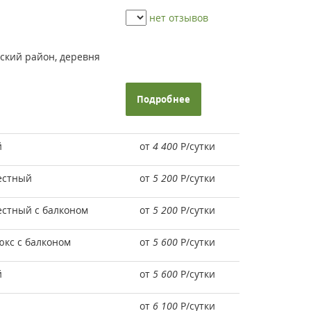
нет отзывов
ский район, деревня
Подробнее
й
от
4 400
Р
/сутки
естный
от
5 200
Р
/сутки
стный с балконом
от
5 200
Р
/сутки
кс с балконом
от
5 600
Р
/сутки
й
от
5 600
Р
/сутки
от
6 100
Р
/сутки