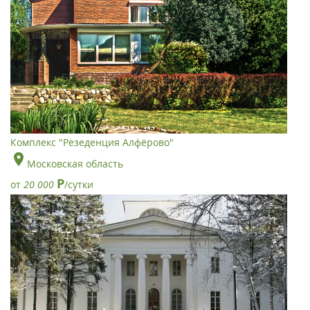
Комплекс "Резеденция Алфёрово"
Московская область
Р
от
20 000
/сутки