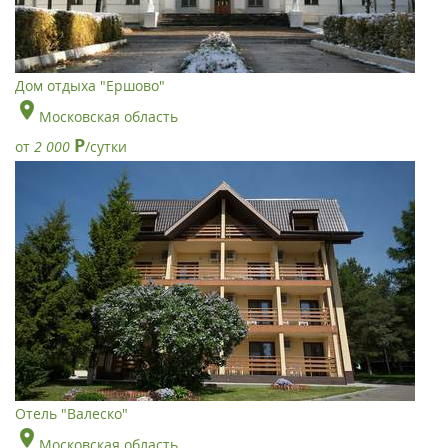
Дом отдыха "Ершово"
Московская область
Р
от
2 000
/сутки
Отель "Валеско"
Московская область