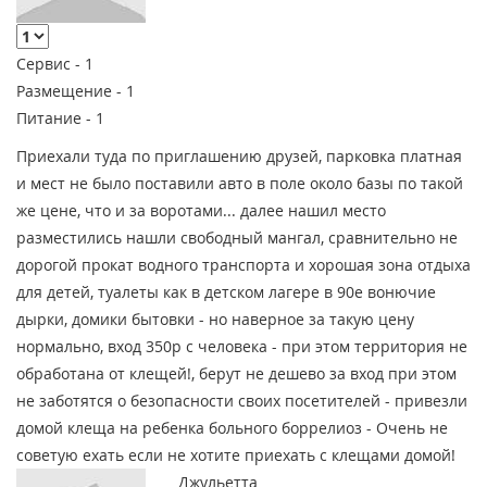
Сервис -
1
Размещение -
1
Питание -
1
Приехали туда по приглашению друзей, парковка платная
и мест не было поставили авто в поле около базы по такой
же цене, что и за воротами... далее нашил место
разместились нашли свободный мангал, сравнительно не
дорогой прокат водного транспорта и хорошая зона отдыха
для детей, туалеты как в детском лагере в 90е вонючие
дырки, домики бытовки - но наверное за такую цену
нормально, вход 350р с человека - при этом территория не
обработана от клещей!, берут не дешево за вход при этом
не заботятся о безопасности своих посетителей - привезли
домой клеща на ребенка больного боррелиоз - Очень не
советую ехать если не хотите приехать с клещами домой!
Джульетта