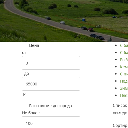
Цена
С б
от
С ба
Рыба
Кем
до
С п
Нед
Зим
Р
Пляж
Список 
Расстояние до города
выходны
Не более
Сортир