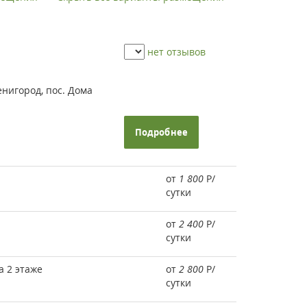
нет отзывов
енигород, пос. Дома
Подробнее
от
1 800
Р
/
сутки
от
2 400
Р
/
сутки
 2 этаже
от
2 800
Р
/
сутки