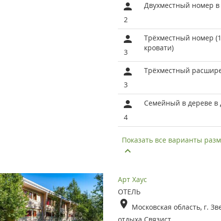
Двухместный номер в
2
Трёхместный номер (1
кровати)
3
Трёхместный расшир
3
Семейный в дереве в
4
Показать все варианты ра
Арт Хаус
ОТЕЛЬ
Московская область, г. Зв
отдыха Связист