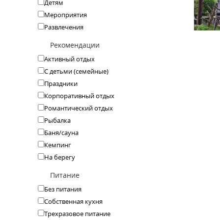
Детям
Мероприятия
Развлечения
Рекомендации
Активный отдых
С детьми (семейные)
Праздники
Корпоративный отдых
Романтический отдых
Рыбалка
Баня/сауна
Кемпинг
На берегу
Питание
Без питания
Собственная кухня
Трехразовое питание