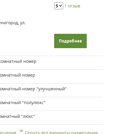
1 отзыв
енигород, ул.
Подробнее
комнатный номер
комнатный номер
комнатный номер "улучшенный"
омнатный "полулюкс"
омнатный "люкс"
змещения
Скрыть все варианты размещения