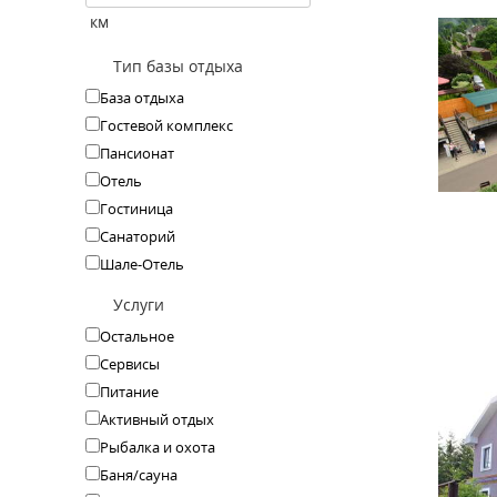
км
Тип базы отдыха
База отдыха
Гостевой комплекс
Пансионат
Отель
Гостиница
Санаторий
Шале-Отель
Услуги
Остальное
Сервисы
Питание
Активный отдых
Рыбалка и охота
Баня/сауна