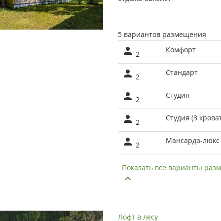
5 вариантов размещения
Комфорт
2
Стандарт
2
Студия
2
Студия (3 крова
2
Мансарда-люкс
2
Показать все варианты ра
Лофт в лесу