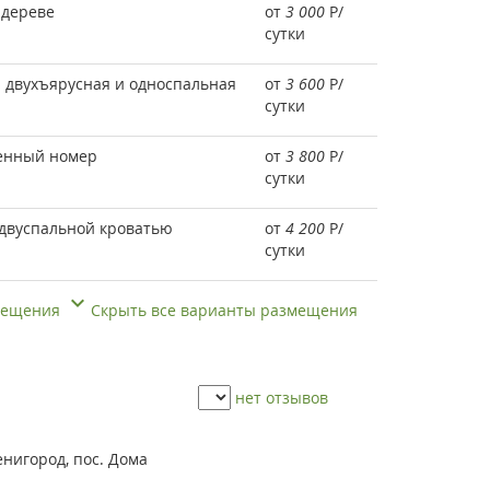
 дереве
от
3 000
Р
/
сутки
 двухъярусная и односпальная
от
3 600
Р
/
сутки
енный номер
от
3 800
Р
/
сутки
 двуспальной кроватью
от
4 200
Р
/
сутки
змещения
Скрыть все варианты размещения
нет отзывов
енигород, пос. Дома