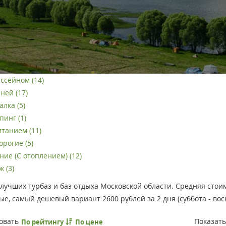
ассейном (14)
ней (17)
лка (5)
пинг (1)
итанием (11)
орогие (5)
ние (С отоплением) (12)
 (3)
лучших турбаз и баз отдыха Московской области. Средняя стоим
е, самый дешевый вариант 2600 рублей за 2 дня (суббота - воск
овать
Показат
По рейтингу
По цене