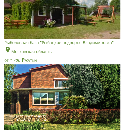
Рыболовная база "Рыбацкое подворье Владимировка"
Московская область
Р
от
1 700
/сутки