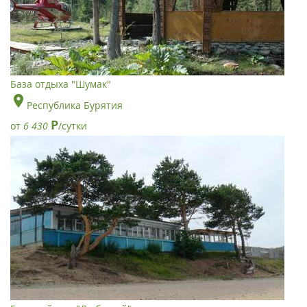
База отдыха "Шумак"
Республика Бурятия
Р
от
6 430
/сутки