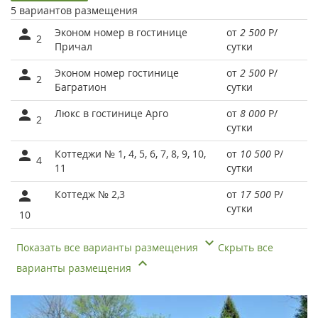
5 вариантов размещения
Эконом номер в гостинице
от
2 500
Р
/
2
Причал
сутки
Эконом номер гостинице
от
2 500
Р
/
2
Багратион
сутки
Люкс в гостинице Арго
от
8 000
Р
/
2
сутки
Коттеджи № 1, 4, 5, 6, 7, 8, 9, 10,
от
10 500
Р
/
4
11
сутки
Коттедж № 2,3
от
17 500
Р
/
сутки
10
Показать все варианты размещения
Скрыть все
варианты размещения