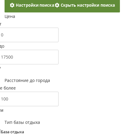
Настройки поиска
Скрыть настройки поиска
Цена
т
до
Р
Расстояние до города
е более
км
Тип базы отдыха
База отдыха