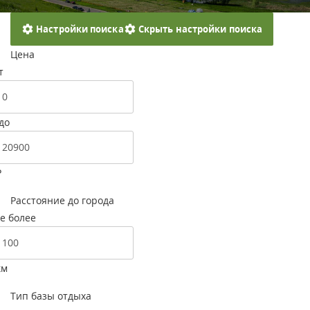
Настройки поиска
Скрыть настройки поиска
Цена
т
до
Р
Расстояние до города
е более
км
Тип базы отдыха