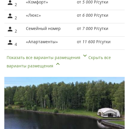
«Комфорт»
от
5 000
Р
/сутки
2
«Люкс»
от
6 000
Р
/сутки
2
Семейный номер
от
7 000
Р
/сутки
2
«Апартаменты»
от
11 600
Р
/сутки
4
Показать все варианты размещения
Скрыть все
варианты размещения