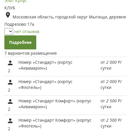
Элит Кроус
КЛУБ
Московская область, городской округ Мытищи, деревня
Подрезово 17а
нет отзывов
Подробнее
7 вариантов размещения
Номер «Стандарт» (корпус
от
2 000
Р
/
«Аквамарин»)
сутки
2
Номер «Стандарт» (корпус
от
2 000
Р
/
«Флотель»)
сутки
2
Номер «Стандарт Комфорт» (корпус
от
2 500
Р
/
«Аквамарин»)
сутки
2
Номер «Стандарт Комфорт» (корпус
от
2 500
Р
/
«Флотель»)
сутки
2