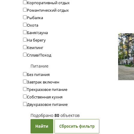
Корпоративный отдых
Романтический отдых
Рыбалка
Охота
Баня/сауна
На берегу
Кемпинг
Сплав/Поход
Питание
Без питания
Завтрак включен
Трехразовое питание
Собственная кухня
Двухразовое питание
Подобрано
80
объектов
Найти
Сбросить фильтр