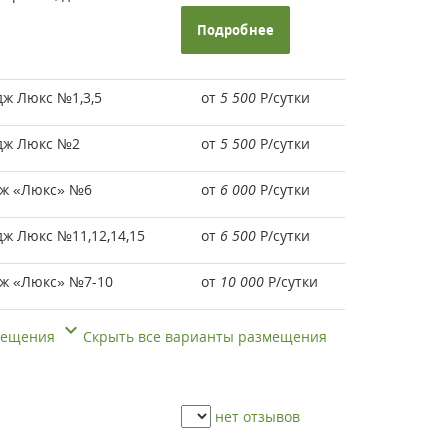
Подробнее
ж Люкс №1,3,5
от
5 500
Р
/сутки
дж Люкс №2
от
5 500
Р
/сутки
дж «Люкс» №6
от
6 000
Р
/сутки
ж Люкс №11,12,14,15
от
6 500
Р
/сутки
дж «Люкс» №7-10
от
10 000
Р
/сутки
змещения
Скрыть все варианты размещения
нет отзывов