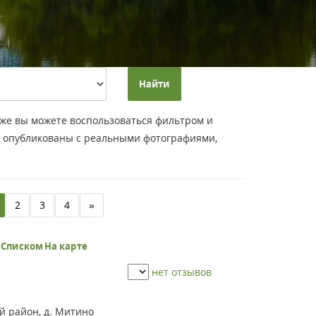
Найти
к же вы можете воспользоваться фильтром и
ы опубликованы с реальными фотографиями,
2
3
4
»
ь
Списком
На карте
нет отзывов
й район, д. Митино