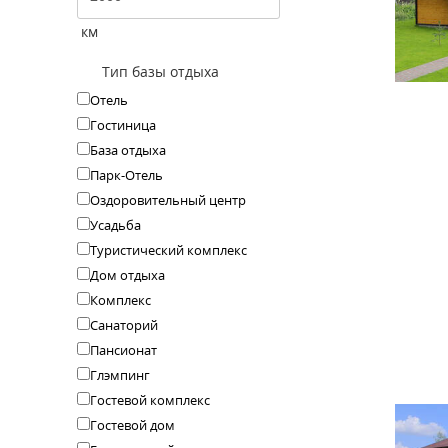
км
Тип базы отдыха
Отель
Гостиница
База отдыха
Парк-Отель
Оздоровительный центр
Усадьба
Туристический комплекс
Дом отдыха
Комплекс
Санаторий
Пансионат
Глэмпинг
Гостевой комплекс
Гостевой дом