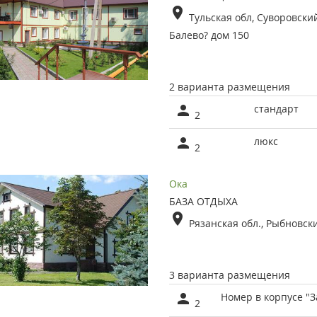
Тульская обл, Суворовский
Балево? дом 150
2 варианта размещения
стандарт
2
люкс
2
Ока
БАЗА ОТДЫХА
Рязанская обл., Рыбновск
3 варианта размещения
Номер в корпусе "З
2