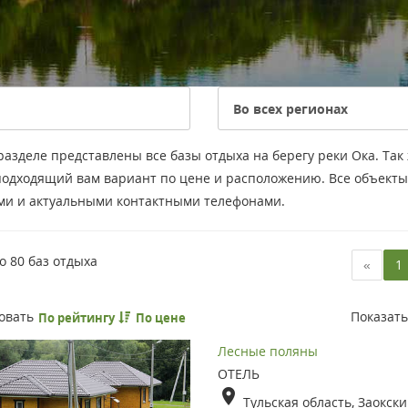
разделе представлены все базы отдыха на берегу реки Ока. Та
подходящий вам вариант по цене и расположению. Все объект
ми и актуальными контактными телефонами.
но
80
баз отдыха
«
1
овать
Показат
По рейтингу
По цене
Лесные поляны
ОТЕЛЬ
Тульская область, Заокски