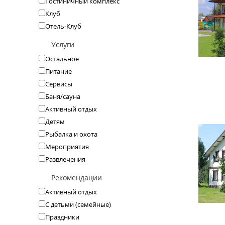
Гостиничный комплекс
Клуб
Отель-Клуб
Услуги
Остальное
Питание
Сервисы
Баня/сауна
Активный отдых
Детям
Рыбалка и охота
Мероприятия
Развлечения
Рекомендации
Активный отдых
С детьми (семейные)
Праздники