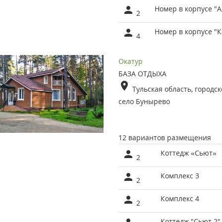
Номер в корпусе "
2
Номер в корпусе "
4
Окатур
БАЗА ОТДЫХА
Тульская область, городск
село Бунырево
12 вариантов размещения
Коттедж «Сьют»
2
Комплекс 3
2
Комплекс 4
2
Коттедж "Сьют 2"