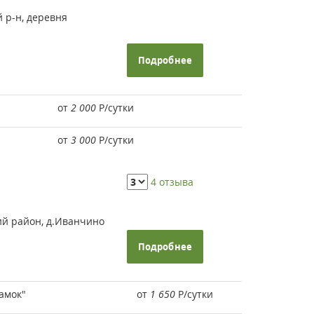
 р-н, деревня
Подробнее
от
2 000
Р
/сутки
от
3 000
Р
/сутки
4 отзыва
ий район, д.Иванчино
Подробнее
амок"
от
1 650
Р
/сутки