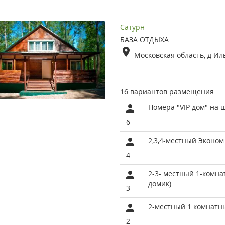
Сатурн
БАЗА ОТДЫХА
Московская область, д Ил
16 вариантов размещения
Номера "VIP дом" на 
6
2,3,4-местный Эконом
4
2-3- местный 1-комн
домик)
3
2-местный 1 комнатн
2