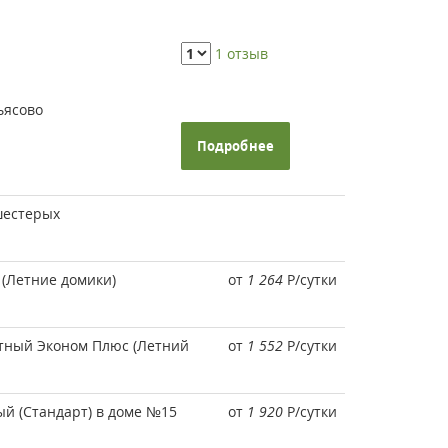
1 отзыв
ьясово
Подробнее
шестерых
 (Летние домики)
от
1 264
Р
/сутки
атный Эконом Плюс (Летний
от
1 552
Р
/сутки
ый (Стандарт) в доме №15
от
1 920
Р
/сутки