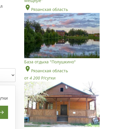
Мещёре"
ал
Рязанская область
База отдыха "Полушкино"
Рязанская область
от
4 200
Р
/сутки
утки