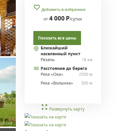
Добавить в избранное
4 000
Р
от
/сутки
Показать все цены
Ближайший
населенный пункт
Рязань
18 км
Расстояние до берега
Река «Ока»
2500 м
Река «Волынка»
500 м
Развернуть карту