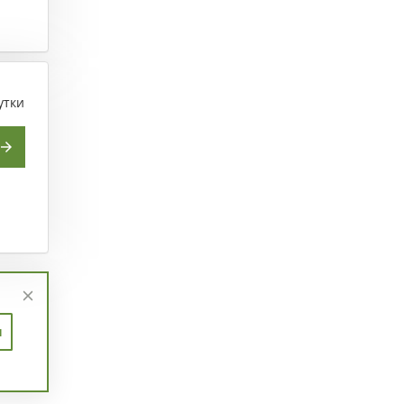
утки
п