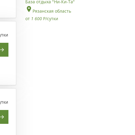
База отдыха "Ни-Ки-Та"
Рязанская область
от
1 600
Р
/сутки
утки
утки