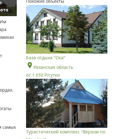
Похожие объекты
фото
 Им
ара
омиках
т
База отдыха "Ока"
Рязанская область
от
1 650
Р
/сутки
ордах.
огаты
м самых
Туристический комплекс "Верхом по