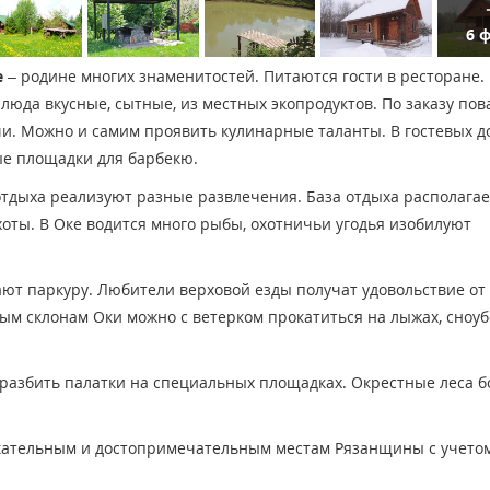
6 
е
– родине многих знаменитостей. Питаются гости в ресторане.
люда вкусные, сытные, из местных экопродуктов. По заказу пов
чи. Можно и самим проявить кулинарные таланты. В гостевых д
ные площадки для барбекю.
отдыха реализуют разные развлечения. База отдыха располагае
оты. В Оке водится много рыбы, охотничьи угодья изобилуют
ют паркуру. Любители верховой езды получат удовольствие от
вым склонам Оки можно с ветерком прокатиться на лыжах, сноуб
 разбить палатки на специальных площадках. Окрестные леса б
кательным и достопримечательным местам Рязанщины с учето