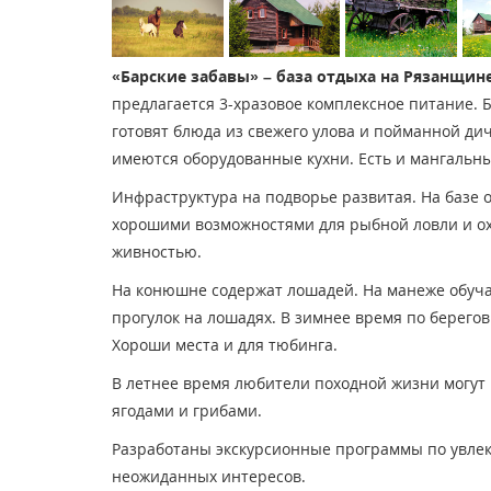
«Барские забавы» – база отдыха на Рязанщин
предлагается 3-хразовое комплексное питание. Б
готовят блюда из свежего улова и пойманной ди
имеются оборудованные кухни. Есть и мангаль
Инфраструктура на подворье развитая. На базе 
хорошими возможностями для рыбной ловли и ох
живностью.
На конюшне содержат лошадей. На манеже обуча
прогулок на лошадях. В зимнее время по берего
Хороши места и для тюбинга.
В летнее время любители походной жизни могут
ягодами и грибами.
Разработаны экскурсионные программы по увле
неожиданных интересов.