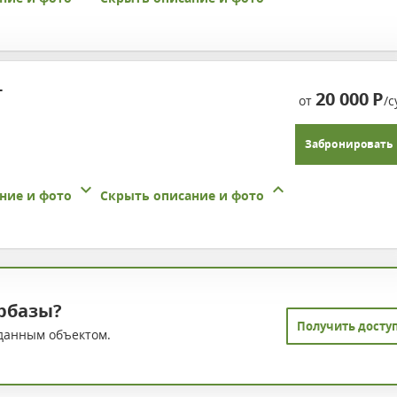
т
20 000
Р
от
/с
Забронировать
ние и фото
Скрыть описание и фото
рбазы?
Получить досту
данным объектом.