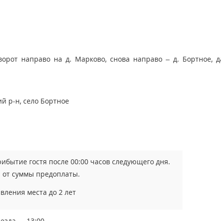
ворот направо на д. Марково, снова направо – д. Бортное, д
ий р-н, село Бортное
ибытие гостя после 00:00 часов следующего дня.
 от суммы предоплаты.
вления места до 2 лет
езда — 13:00