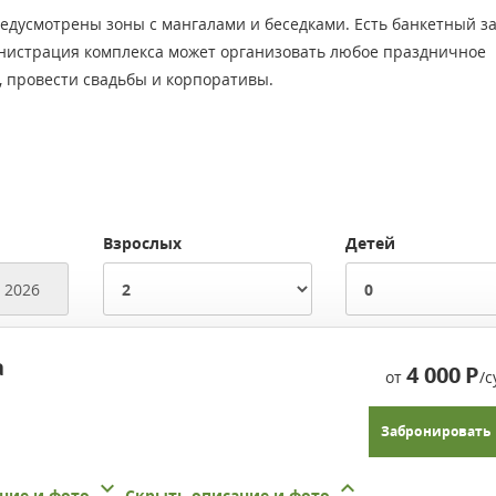
едусмотрены зоны с мангалами и беседками. Есть банкетный з
министрация комплекса может организовать любое праздничное
, провести свадьбы и корпоративы.
Взрослых
Детей
а
4 000
Р
от
/с
Забронировать
ние и фото
Скрыть описание и фото