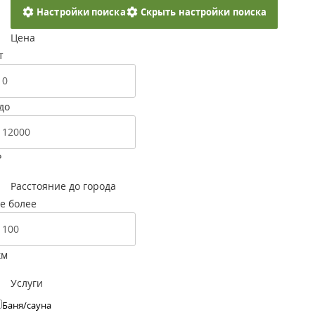
Настройки поиска
Скрыть настройки поиска
Цена
т
до
Р
Расстояние до города
е более
км
Услуги
Баня/сауна