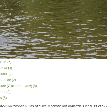
ней (6)
лка (3)
пинг (2)
орогие (2)
ние (С отоплением) (3)
ие (2)
 (3)
лучших турбаз и баз отдыха Московской области. Средняя стоим