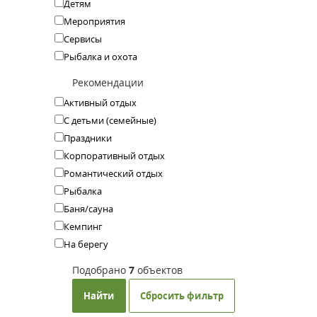
Детям
Мероприятия
Сервисы
Рыбалка и охота
Рекомендации
Активный отдых
С детьми (семейные)
Праздники
Корпоративный отдых
Романтический отдых
Рыбалка
Баня/сауна
Кемпинг
На берегу
Подобрано
7
объектов
Найти
Сбросить фильтр