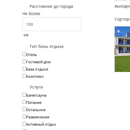
выходны
Расстояние до города
Не более
Сортир
км
Тип базы отдыха
Отель
Гостевой дом
База отдыха
Комплекс
Услуги
Баня/сауна
Питание
Остальное
Развлечения
Активный отдых