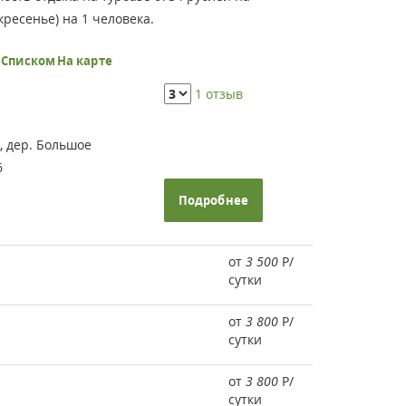
ресенье) на 1 человека.
ь
Списком
На карте
1 отзыв
 дер. Большое
6
Подробнее
от
3 500
Р
/
сутки
от
3 800
Р
/
сутки
от
3 800
Р
/
сутки