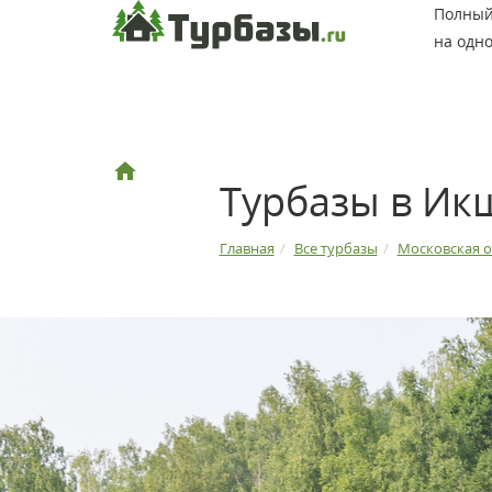
Полный 
на одно
Турбазы в И
Главная
Все турбазы
Московская о