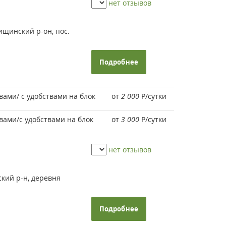
нет отзывов
щинский р-он, пос.
Подробнее
вами/ с удобствами на блок
от
2 000
Р
/сутки
твами/с удобствами на блок
от
3 000
Р
/сутки
нет отзывов
кий р-н, деревня
Подробнее