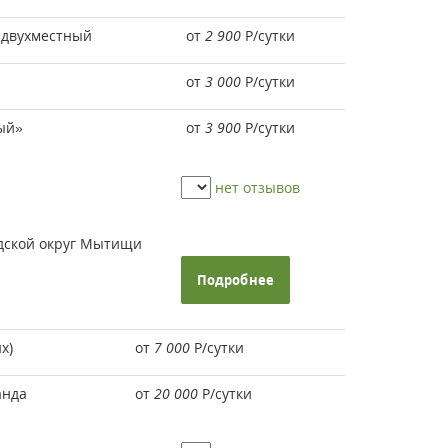
 двухместный
от
2 900
Р
/сутки
от
3 000
Р
/сутки
ый»
от
3 900
Р
/сутки
нет отзывов
одской округ Мытищи
Подробнее
х)
от
7 000
Р
/сутки
анда
от
20 000
Р
/сутки