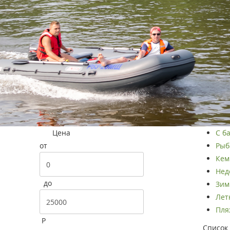
Цена
С ба
от
Рыба
Кем
Нед
до
Зим
Летн
Пляж
Р
Список 