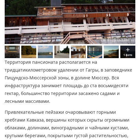
1 фото
Территория пансионата располагается на
тридцатикилометровом удалении от Гагры, в заповеднике
Пицундско-Мюссерской зоны, в долине Мюссер. Вся
инфраструктура занимает площадь до ста восьмидесяти
гектар, большинство территории засажено садами и
лесными массивами.
Привлекательные пейзажи очаровывают горными
хребтами Кавказа, вершины которых скрыты огромными
облаками, долинами, виноградными и чайными кустами,
крутыми берегами, покрытыми густой растительностью,