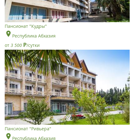
Пансионат "Кудры"
Республика Абхазия
Р
от
3 500
/сутки
Пансионат "Ривьера"
Республика Абхазия