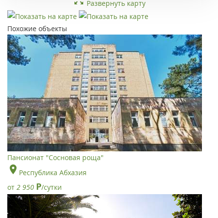
Развернуть карту
Похожие объекты
Пансионат "Сосновая роща"
Республика Абхазия
Р
от
2 950
/сутки