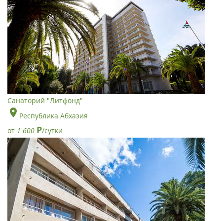
Санаторий "Литфонд"
Республика Абхазия
Р
от
1 600
/сутки