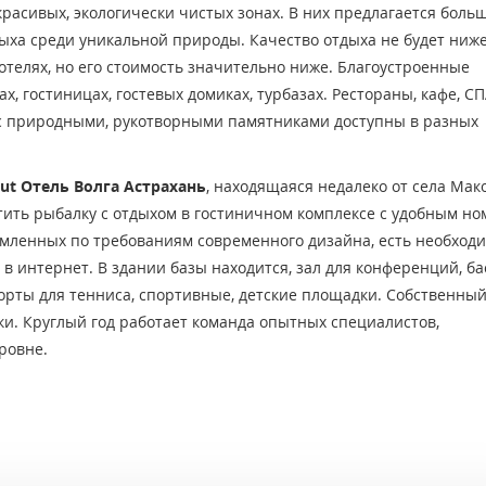
красивых, экологически чистых зонах. В них предлагается боль
дыха среди уникальной природы. Качество отдыха не будет ниже
телях, но его стоимость значительно ниже. Благоустроенные
, гостиницах, гостевых домиках, турбазах. Рестораны, кафе, С
 с природными, рукотворными памятниками доступны в разных
ut Отель Волга Астрахань
, находящаяся недалеко от села Мак
стить рыбалку с отдыхом в гостиничном комплексе с удобным н
рмленных по требованиям современного дизайна, есть необход
 в интернет. В здании базы находится, зал для конференций, ба
орты для тенниса, спортивные, детские площадки. Собственный
ки. Круглый год работает команда опытных специалистов,
ровне.