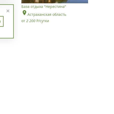
База отдыха "Нерестина"
Астраханская область
от
2 200
Р
/сутки
п