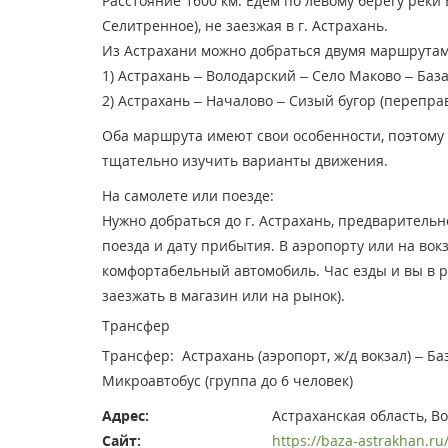
Расстояние 1600 км. Едем по левому берегу реки 
Селитренное), не заезжая в г. Астрахань.
Из Астрахани можно добраться двумя маршрутам
1) Астрахань – Володарский – Село Маково – База
2) Астрахань – Началово – Сизый бугор (переправ
Оба маршрута имеют свои особенности, поэтому
тщательно изучить варианты движения.
На самолете или поезде:
Нужно добраться до г. Астрахань, предваритель
поезда и дату прибытия. В аэропорту или на вок
комфортабельный автомобиль. Час езды и вы в р
заезжать в магазин или на рынок).
Трансфер
Трансфер: Астрахань (аэропорт, ж/д вокзал) – Ба
Микроавтобус (группа до 6 человек)
Адрес:
Астраханская область, Во
Сайт:
https://baza-astrakhan.ru