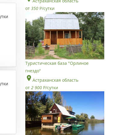
Астраханская область
от
350
Р
/сутки
утки
Туристическая база "Орлиное
гнездо"
Астраханская область
утки
от
2 900
Р
/сутки