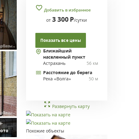
Добавить в избранное
3 300
Р
от
/сутки
Показать все цены
Ближайший
населенный пункт
Астрахань
56 км
Расстояние до берега
Река «Волга»
50 м
Развернуть карту
фото
Похожие объекты