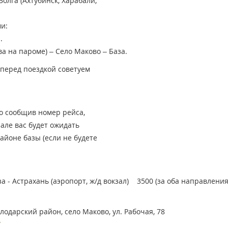
Волга (Ахтубинск, Харабали,
и:
.
а на пароме) – Село Маково – База.
 перед поездкой советуем
но сообщив номер рейса,
зале вас будет ожидать
айоне базы (если не будете
за - Астрахань (аэропорт, ж/д вокзал) 3500 (за оба направления
лодарский район, село Маково, ул. Рабочая, 78
/