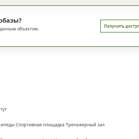
рбазы?
Получить досту
данным объектом.
тут
сипеды
Спортивная площадка
Тренажерный зал