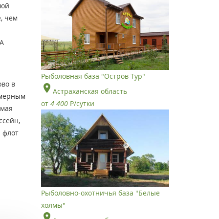
шой
, чем
ПА
Рыболовная база "Остров Тур"
ово в
Астраханская область
омерным
от
4 400
Р
/сутки
имая
ссейн,
 флот
Рыболовно-охотничья база "Белые
холмы"