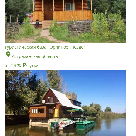
Туристическая база "Орлиное гнездо"
Астраханская область
Р
от
2 900
/сутки