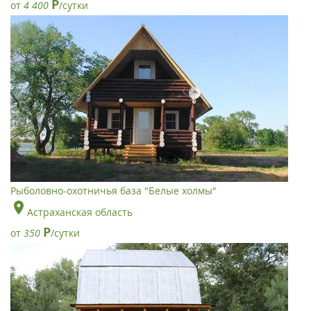
Р
от
4 400
/сутки
Рыболовно-охотничья база "Белые холмы"
Астраханская область
Р
от
350
/сутки