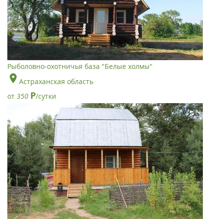
Рыболовно-охотничья база "Белые холмы"
Астраханская область
Р
от
350
/сутки