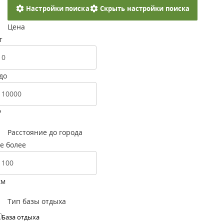
Настройки поиска
Скрыть настройки поиска
Цена
т
до
Р
Расстояние до города
е более
км
Тип базы отдыха
База отдыха