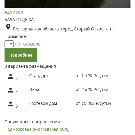
Адмирал
БАЗА ОТДЫХА
Белгородская область, город Старый Оскол, к. п.
Приморье
нет отзывов
Подробнее
3 варианта размещения
Стандарт
от
1 500
Р
/сутки
2
Люкс
от
2 800
Р
/сутки
4
Гостевой дом
от
10 000
Р
/сутки
8
Популярные направления
Подмосковье (Московская обл.)