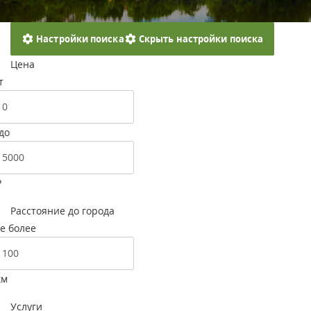
Настройки поиска
Скрыть настройки поиска
Цена
т
до
Р
Расстояние до города
е более
км
Услуги