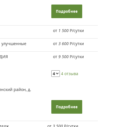
Подробнее
"
от
1 500
Р
/сутки
" улучшенные
от
3 600
Р
/сутки
УДИЯ
от
9 500
Р
/сутки
4 отзыва
нский район, д.
Подробнее
тедж
от
3 500
Р
/сутки