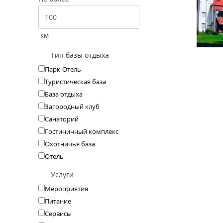
км
Тип базы отдыха
Парк-Отель
Туристическая база
База отдыха
Загородный клуб
Санаторий
Гостиничный комплекс
Охотничья база
Отель
Услуги
Мероприятия
Питание
Сервисы