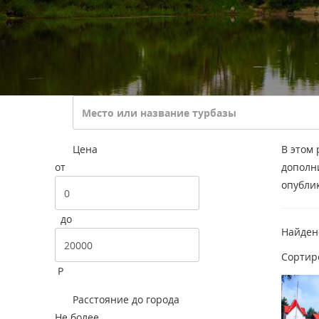
Цена
В этом 
от
дополн
опубли
до
Найде
Сортир
Р
Расстояние до города
Не более