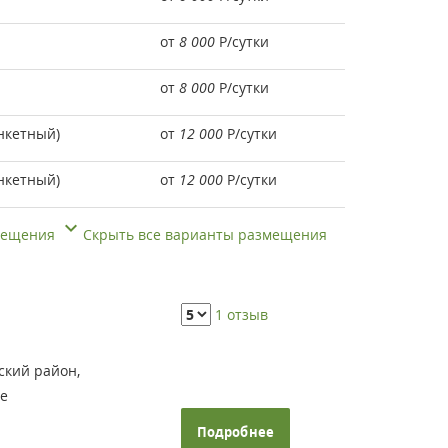
от
8 000
Р
/сутки
от
8 000
Р
/сутки
нкетный)
от
12 000
Р
/сутки
нкетный)
от
12 000
Р
/сутки
змещения
Скрыть все варианты размещения
1 отзыв
ский район,
ие
Подробнее