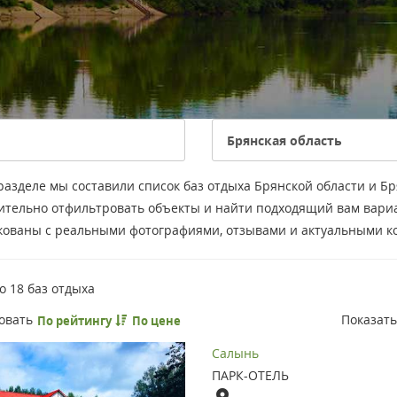
разделе мы составили список баз отдыха Брянской области и Б
ительно отфильтровать объекты и найти подходящий вам вариа
кованы с реальными фотографиями, отзывами и актуальными к
но
18
баз отдыха
овать
Показат
По рейтингу
По цене
Салынь
ПАРК-ОТЕЛЬ