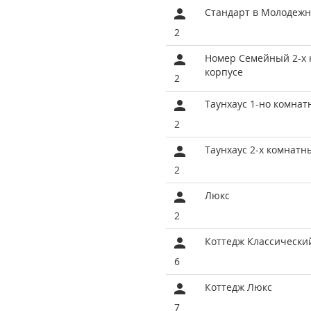
Стандарт в Молодежн
2
Номер Семейный 2-х 
корпусе
2
Таунхаус 1-но комна
2
Таунхаус 2-х комнатн
2
Люкс
2
Коттедж Классически
6
Коттедж Люкс
7