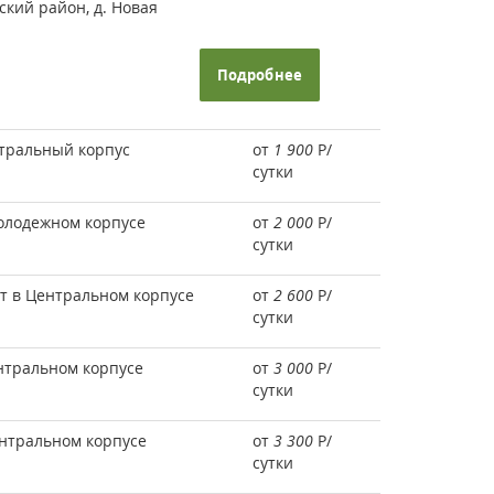
ский район, д. Новая
Подробнее
тральный корпус
от
1 900
Р
/
сутки
олодежном корпусе
от
2 000
Р
/
сутки
т в Центральном корпусе
от
2 600
Р
/
сутки
нтральном корпусе
от
3 000
Р
/
сутки
нтральном корпусе
от
3 300
Р
/
сутки