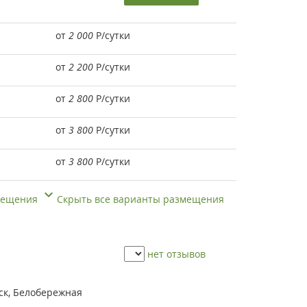
от
2 000
Р
/сутки
от
2 200
Р
/сутки
от
2 800
Р
/сутки
от
3 800
Р
/сутки
от
3 800
Р
/сутки
змещения
Скрыть все варианты размещения
нет отзывов
нск, Белобережная