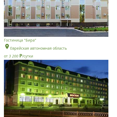
Гостиница "Бира"
Еврейская автономная область
Р
от
3 200
/сутки