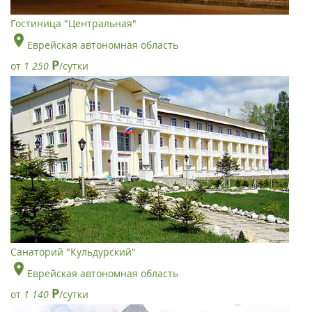
Гостиница "Центральная"
Еврейская автономная область
Р
от
1 250
/сутки
Санаторий "Кульдурский"
Еврейская автономная область
Р
от
1 140
/сутки