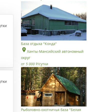
утки
База отдыха "Конда"
Ханты-Мансийский автономный
округ
от
5 000
Р
/сутки
утки
Рыболовно-охотничья база "Белая