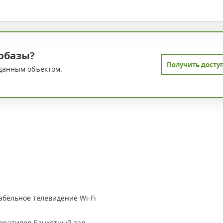
рбазы?
Получить досту
данным объектом.
абельное телевидение
Wi-Fi
поративов
Банкетный зал