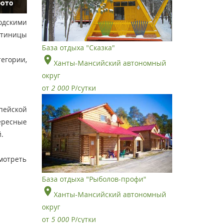
фото
одскими
стиницы
База отдыха "Сказка"
егории,
Ханты-Мансийский автономный
округ
от
2 000
Р
/сутки
пейской
тересные
.
отреть
База отдыха "Рыболов-профи"
Ханты-Мансийский автономный
округ
от
5 000
Р
/сутки