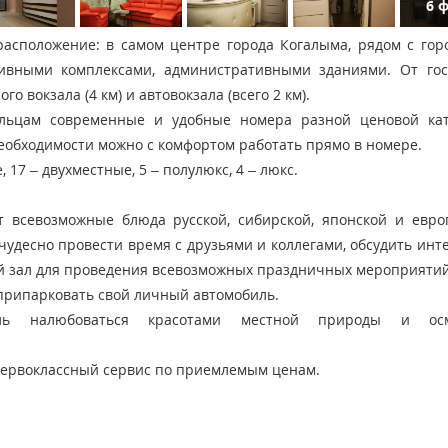
6 
асположение: в самом центре города Когалыма, рядом с гор
тивными комплексами, административными зданиями. От го
о вокзала (4 км) и автовокзала (всего 2 км).
яльцам современные и удобные номера разной ценовой кат
обходимости можно с комфортом работать прямо в номере.
 17 – двухместные, 5 – полулюкс, 4 – люкс.
 всевозможные блюда русской, сибирской, японской и евро
 чудесно провести время с друзьями и коллегами, обсудить ин
ный зал для проведения всевозможных праздничных мероприятий
е припарковать свой личный автомобиль.
ь налюбоваться красотами местной природы и осм
первоклассный сервис по приемлемым ценам.