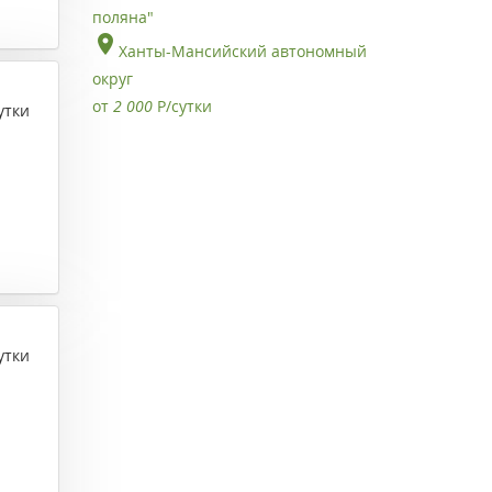
поляна"
Ханты-Мансийский автономный
округ
от
2 000
Р
/сутки
утки
утки