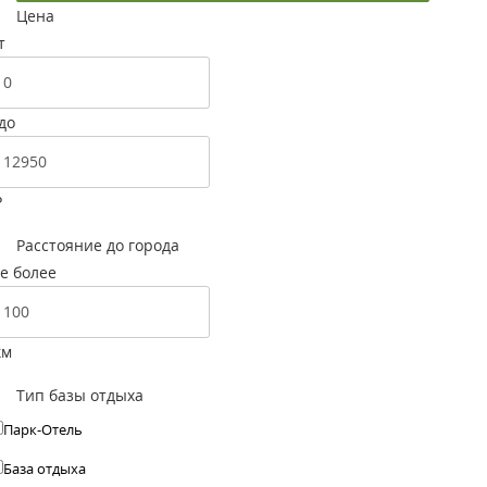
Цена
т
до
Р
Расстояние до города
е более
км
Тип базы отдыха
Парк-Отель
База отдыха