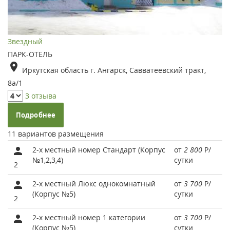
Звездный
ПАРК-ОТЕЛЬ
Иркутская область г. Ангарск, Савватеевский тракт,
8а/1
3 отзыва
Подробнее
11 вариантов размещения
2-х местный номер Стандарт (Корпус
от
2 800
Р
/
№1,2,3,4)
сутки
2
2-х местный Люкс однокомнатный
от
3 700
Р
/
(Корпус №5)
сутки
2
2-х местный номер 1 категории
от
3 700
Р
/
(Корпус №5)
сутки