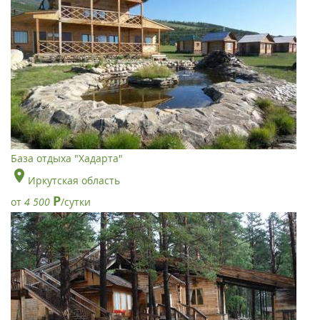
База отдыха "Хадарта"
Иркутская область
Р
от
4 500
/сутки