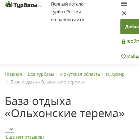
Полный каталог
турбаз России
на одном сайте
Добав
ВОЙТ
Избр
Главная
Все турбазы
Иркутская область
п. Хужир
База отдыха «Ольхонские терема»
База отдыха
«Ольхонские терема»
(Еще нет отзывов)