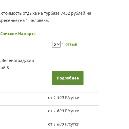
 стоимость отдыха на турбазе 7432 рублей на
ресенье) на 1 человека.
ь
Списком
На карте
1 отзыв
, Зеленоградский
ной 3
Подробнее
от
1 300
Р
/сутки
от
1 600
Р
/сутки
от
1 800
Р
/сутки