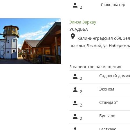
Люкс-шатер
2
Элиза Заркау
УСАДЬБА
Калининградская обл, Зел
поселок Лесной, ул Набережн
5 вариантов размещения
Садовый доми
2
Эконом
2
Стандарт
2
Бунгало
2
Гастхаус