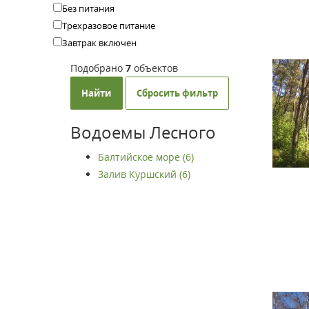
Без питания
Трехразовое питание
Завтрак включен
Подобрано
7
объектов
Найти
Сбросить фильтр
Водоемы Лесного
Балтийское море (6)
Залив Куршский (6)