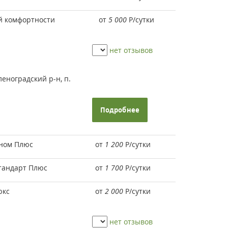
 комфортности
от
5 000
Р
/сутки
нет отзывов
еноградский р-н, п.
Подробнее
оном Плюс
от
1 200
Р
/сутки
тандарт Плюс
от
1 700
Р
/сутки
юкс
от
2 000
Р
/сутки
нет отзывов