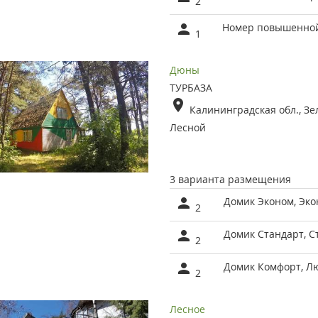
2
Номер повышенной
1
Дюны
ТУРБАЗА
Калининградская обл., Зел
Лесной
3 варианта размещения
Домик Эконом, Эк
2
Домик Стандарт, С
2
Домик Комфорт, Л
2
Лесное