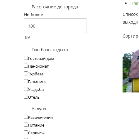
Пляж
Расстояние до города
Список 
Не более
выходны
Сортир
км
Тип базы отдыха
Гостевой дом
Пансионат
Турбаза
Глэмпинг
Усадьба
Отель
Услуги
Развлечения
Питание
Сервисы