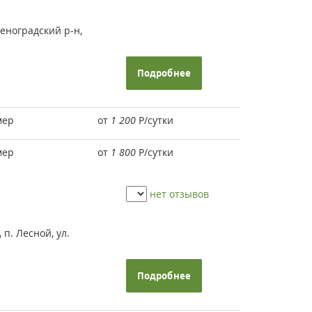
еноградский р-н,
Подробнее
мер
от
1 200
Р
/сутки
мер
от
1 800
Р
/сутки
нет отзывов
п. Лесной, ул.
Подробнее