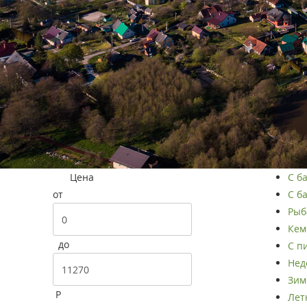
Цена
С б
от
С ба
Рыба
Кем
до
С п
Нед
Зим
Р
Летн