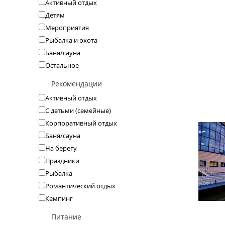
Активный отдых
Детям
Мероприятия
Рыбалка и охота
Баня/сауна
Остальное
Рекомендации
Активный отдых
С детьми (семейные)
Корпоративный отдых
Баня/сауна
На берегу
Праздники
Рыбалка
Романтический отдых
Кемпинг
Питание