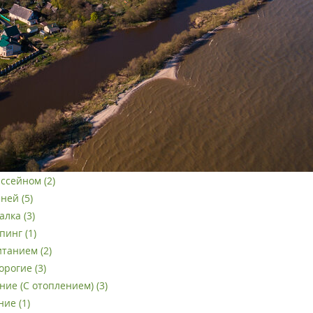
ассейном (2)
ней (5)
лка (3)
пинг (1)
итанием (2)
орогие (3)
ние (С отоплением) (3)
ие (1)