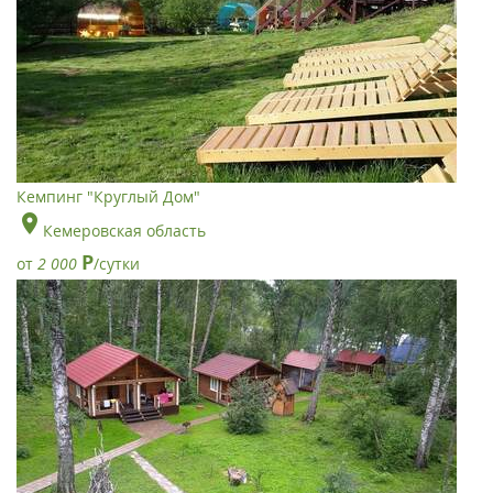
Кемпинг "Круглый Дом"
Кемеровская область
Р
от
2 000
/сутки