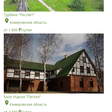
Турбаза "Рассвет"
Кемеровская область
Р
от
1 800
/сутки
База отдыха "Пасека"
Кемеровская область
Р
от
2 500
/сутки