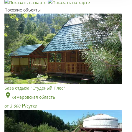
Похожие объекты
База отдыха "Студеный Плес"
Кемеровская область
Р
от
3 600
/сутки