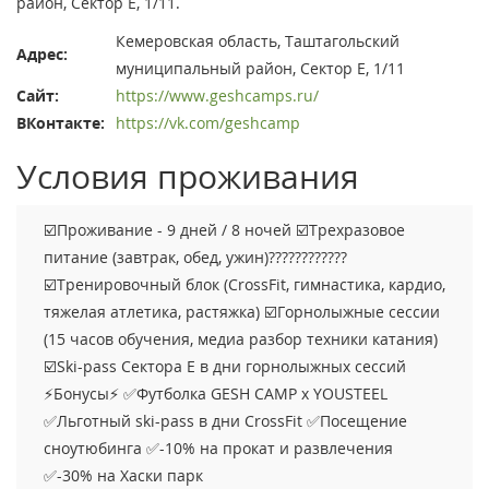
район, Сектор Е, 1/11.
Кемеровская область, ​Таштагольский
Адрес:
муниципальный район, Сектор Е, 1/11
Сайт:
https://www.geshcamps.ru/
ВКонтакте:
https://vk.com/geshcamp
Условия проживания
☑️Проживание - 9 дней / 8 ночей ☑️Трехразовое
питание (завтрак, обед, ужин)????????????
☑️Тренировочный блок (CrossFit, гимнастика, кардио,
тяжелая атлетика, растяжка) ☑️Горнолыжные сессии
(15 часов обучения, медиа разбор техники катания)
☑️Ski-pass Сектора Е в дни горнолыжных сессий
⚡️Бонусы⚡️ ✅Футболка GESH CAMP x YOUSTEEL
✅Льготный ski-pass в дни CrossFit ✅Посещение
сноутюбинга ✅-10% на прокат и развлечения
✅-30% на Хаски парк