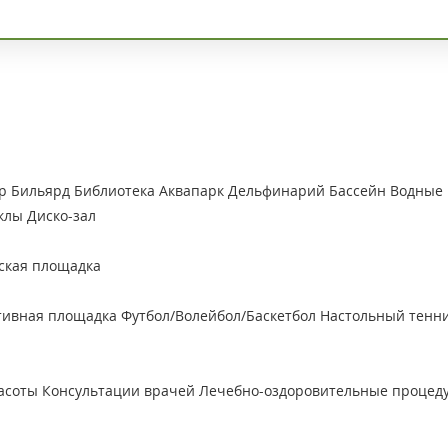
р
Бильярд
Библиотека
Аквапарк
Дельфинарий
Бассейн
Водные
клы
Диско-зал
ская площадка
тивная площадка
Футбол/Волейбол/Баскетбол
Настольный тенн
асоты
Консультации врачей
Лечебно-оздоровительные процед