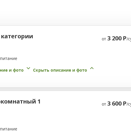
 категории
3 200
Р
от
/с
 питание
ние и фото
Скрыть описание и фото
окомнатный 1
3 600
Р
от
/с
 питание