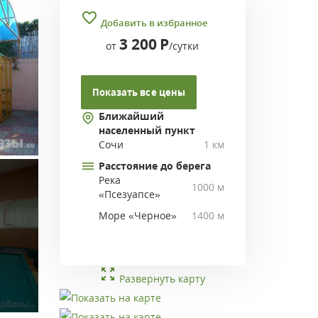
Добавить в избранное
3 200
Р
от
/сутки
Показать все цены
Ближайший
населенный пункт
Сочи
1 км
Расстояние до берега
Река
1000 м
«Псезуапсе»
Море «Черное»
1400 м
Развернуть карту