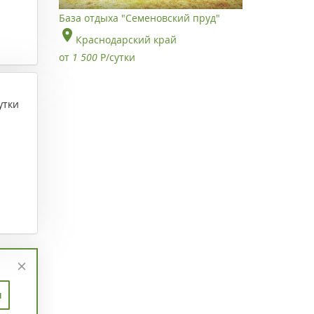
База отдыха "Семеновский пруд"
Краснодарский край
от
1 500
Р
/сутки
утки
п