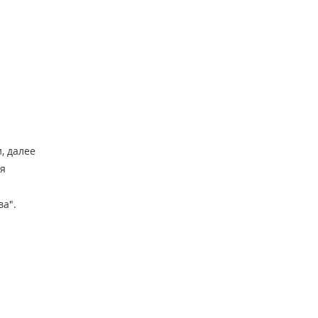
, далее
ия
ва".