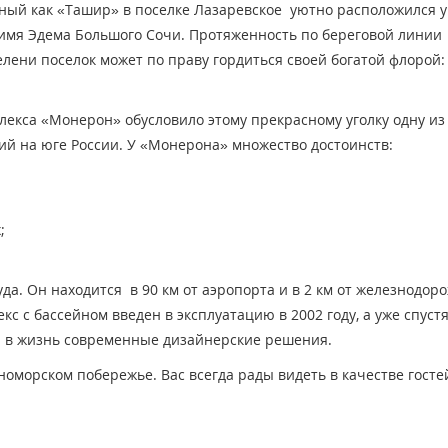
тный как «Ташир» в поселке Лазаревское уютно расположился у
 имя Эдема Большого Сочи. Протяженность по береговой линии
лени поселок может по праву гордиться своей богатой флорой:
екса «Монерон» обусловило этому прекрасному уголку одну из
 на юге России. У «Монерона» множество достоинств:
;
да. Он находится в 90 км от аэропорта и в 2 км от железнодор
 с бассейном введен в эксплуатацию в 2002 году, а уже спустя
л в жизнь современные дизайнерские решения.
оморском побережье. Вас всегда рады видеть в качестве госте