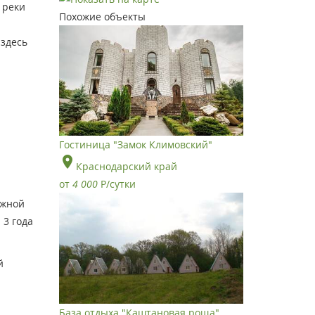
 реки
Похожие объекты
 здесь
Гостиница "Замок Климовский"
Краснодарский край
от
4 000
Р
/сутки
ожной
 3 года
й
База отдыха "Каштановая роща"