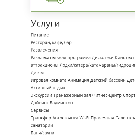
Услуги
Питание
Ресторан, кафе, бар
Развлечения
Развлекательная программа
Дискотеки
Кинотеат
аттракционы
Лодки/катера/катамараны/гидроци
Детям
Игровая комната
Анимация
Детский бассейн
Дет
Активный отдых
Экскурсии
Тренажерный зал
Фитнес-центр
Спор
Дайвинг
Бадминтон
Сервисы
Трансфер
Автостоянка
Wi-Fi
Прачечная
Салон кр
санатории
Баня/сауна