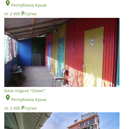
Республика Крым
Р
от
2 400
/сутки
База отдыха "Оазис"
Республика Крым
Р
от
2 000
/сутки