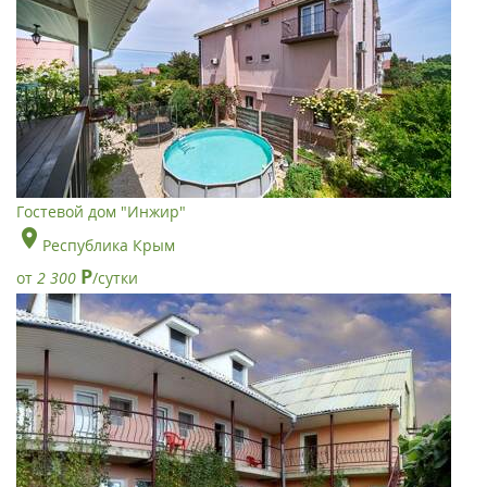
Гостевой дом "Инжир"
Республика Крым
Р
от
2 300
/сутки