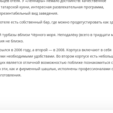
льцев отеля. У «Леннары» немало достоинств: качественное
татарской кухни, интересная развлекательная программа,
презентабельный вид заведения.
отеле есть собственный бар, где можно продегустировать как 
 турбазы вблизи Чёрного моря. Неподалёку (всего в тридцати 
ия не близко.
рылся в 2006 году, а второй — в 2008. Корпуса включают в себя
еми необходимыми удобствами. Во втором корпусе есть неболь
щих является отличной возможностью поближе познакомиться с
 эти, как и фирменный шашлык, исполнены профессионалами с
иготовления.