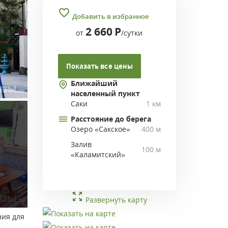
Добавить в избранное
2 660
Р
от
/сутки
Показать все цены
Ближайший
населенный пункт
Саки
1 км
Расстояние до берега
Озеро «Сакское»
400 м
Залив
100 м
«Каламитский»
Развернуть карту
ния для