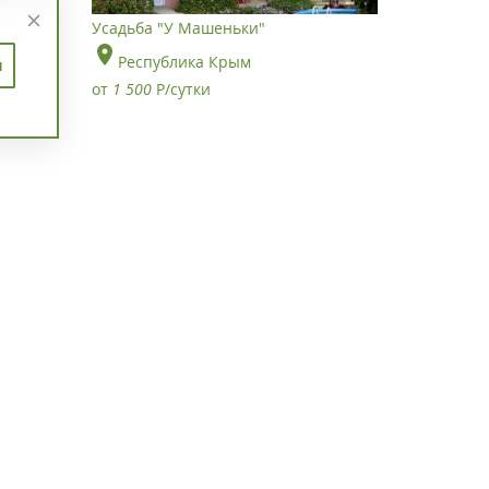
Усадьба "У Машеньки"
Республика Крым
п
от
1 500
Р
/сутки