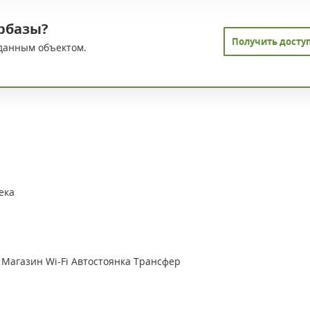
рбазы?
Получить досту
данным объектом.
ека
Магазин
Wi-Fi
Автостоянка
Трансфер