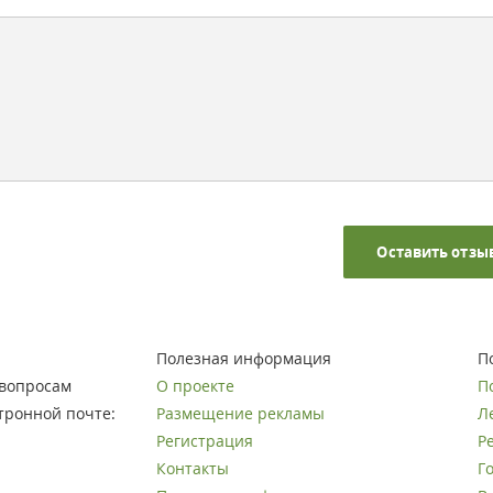
Оставить отзы
Полезная информация
П
вопросам
О проекте
П
тронной почте:
Размещение рекламы
Л
Регистрация
Р
Контакты
Г