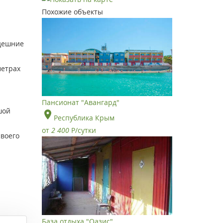
Похожие объекты
здешние
метрах
Пансионат "Авангард"
шой
Республика Крым
от
2 400
Р
/сутки
воего
База отдыха "Оазис"