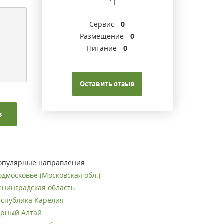
Сервис -
0
Размещение -
0
Питание -
0
Оставить отзыв
в
опулярные направления
одмосковье (Московская обл.)
енинградская область
еспублика Карелия
орный Алтай