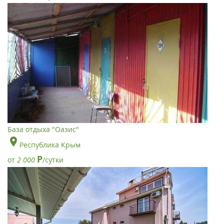
База отдыха "Оазис"
Республика Крым
Р
от
2 000
/сутки