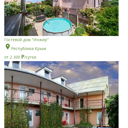
Гостевой дом "Инжир"
Республика Крым
Р
от
2 300
/сутки