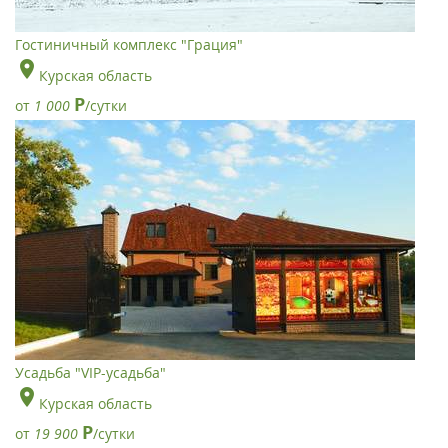
Гостиничный комплекс "Грация"
Курская область
Р
от
1 000
/сутки
Усадьба "VIP-усадьба"
Курская область
Р
от
19 900
/сутки