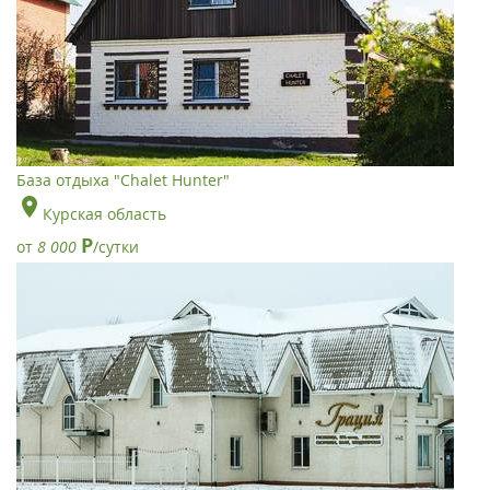
База отдыха "Chalet Hunter"
Курская область
Р
от
8 000
/сутки