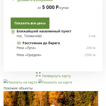
Добавить в избранное
5 000
Р
от
/сутки
Показать все цены
Ближайший населенный пункт
пос. Толмачево
3 км
Расстояние до берега
Река «Луга»
200 м
Река «Оредеж»
2300 м
Развернуть карту
Похожие объекты