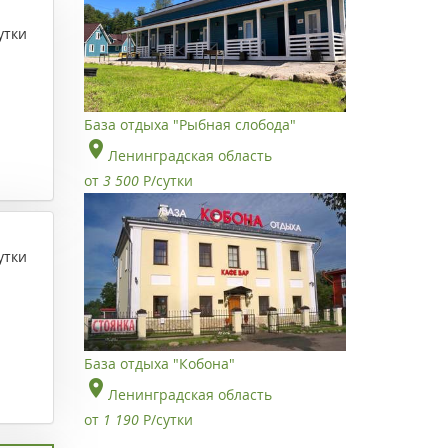
утки
База отдыха "Рыбная слобода"
Ленинградская область
от
3 500
Р
/сутки
утки
База отдыха "Кобона"
Ленинградская область
от
1 190
Р
/сутки