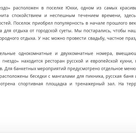
ездо» расположен в поселке Юкки, одном из самых красив
енита спокойствием и неспешным течением времени, здес
тей. Поселок приобрел популярность в начале прошлого века
а для отдыха от городской суеты. Мы постарались, чтобы наш
ородного отдыха. У нас можно провести свадьбу, частное пра
ельные однокомнатные и двухкомнатные номера, вмещаю
 гнездо» находится ресторан русской и европейской кухни, 
в. Для банкетных мероприятий предусмотрено отдельное меню
асположены беседки с мангалами для пикника, русская баня и
мотрена спортивная площадка и тренажерный зал. На тер