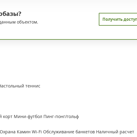
рбазы?
Получить досту
данным объектом.
Настольный теннис
й корт
Мини-футбол
Пинг-понг/гольф
Охрана
Камин
Wi-Fi
Обслуживание банкетов
Наличный расчет