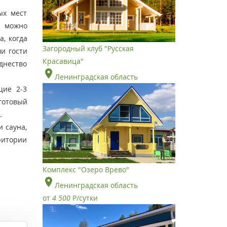
ых мест
ь можно
, когда
Загородный клуб "Русская
и гости
Красавица"
зднество
Ленинградская область
щие 2-3
готовый
.
 сауна,
ритории
Комплекс "Озеро Врево"
Ленинградская область
от
4 500
Р
/сутки