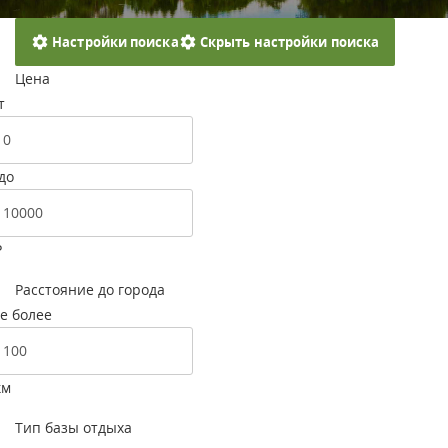
Настройки поиска
Скрыть настройки поиска
Цена
т
до
Р
Расстояние до города
е более
км
Тип базы отдыха