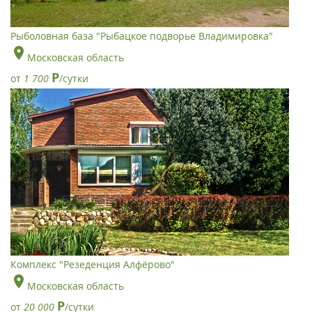
Рыболовная база "Рыбацкое подворье Владимировка"
Московская область
Р
от
1 700
/сутки
Комплекс "Резеденция Алфёрово"
Московская область
Р
от
20 000
/сутки