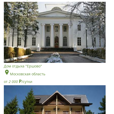
Дом отдыха "Ершово"
Московская область
Р
от
2 000
/сутки