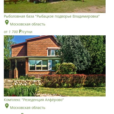
Рыболовная база "Рыбацкое подворье Владимировка"
Московская область
Р
от
1 700
/сутки
Комплекс "Резеденция Алфёрово"
Московская область