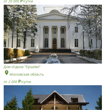
Р
от
20 000
/сутки
Дом отдыха "Ершово"
Московская область
Р
от
2 000
/сутки