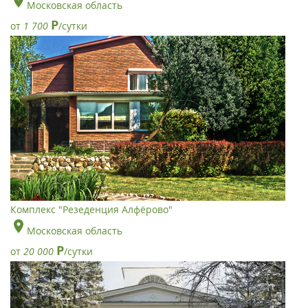
Московская область
Р
от
1 700
/сутки
Комплекс "Резеденция Алфёрово"
Московская область
Р
от
20 000
/сутки