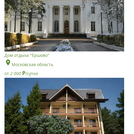
Дом отдыха "Ершово"
Московская область
Р
от
2 000
/сутки