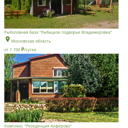
Рыболовная база "Рыбацкое подворье Владимировка"
Московская область
Р
от
1 700
/сутки
Комплекс "Резеденция Алфёрово"