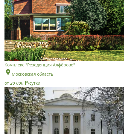
Комплекс "Резеденция Алфёрово"
Московская область
Р
от
20 000
/сутки