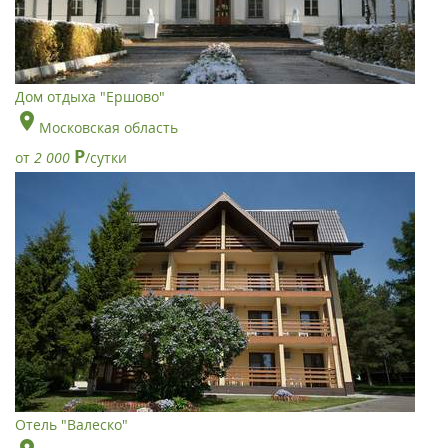
Дом отдыха "Ершово"
Московская область
Р
от
2 000
/сутки
Отель "Валеско"