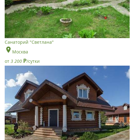
Санаторий "Светлана"
Москва
Р
от
3 200
/сутки