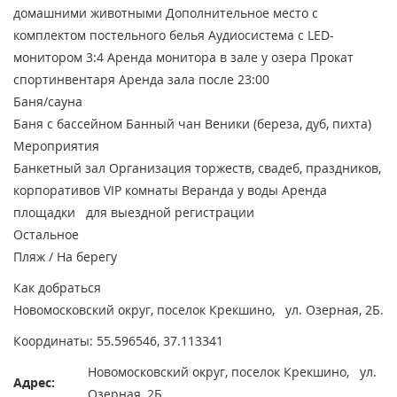
домашними животными
Дополнительное место с
комплектом постельного белья
Аудиосистема с LED-
монитором 3:4
Аренда монитора в зале у озера
Прокат
спортинвентаря
Аренда зала после 23:00
Баня/сауна
Баня с бассейном
Банный чан
Веники (береза, дуб, пихта)
Мероприятия
Банкетный зал
Организация торжеств, свадеб, праздников,
корпоративов
VIP комнаты
Веранда у воды
Аренда
площадки для выездной регистрации
Остальное
Пляж / На берегу
Как добраться
Новомосковский округ, поселок Крекшино, ул. Озерная, 2Б.
Координаты: 55.596546, 37.113341
Новомосковский округ, поселок Крекшино, ул.
Адрес:
Озерная, 2Б