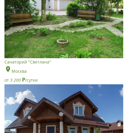
Санаторий "Светлана"
Москва
Р
от
3 200
/сутки