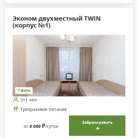
Эконом двухместный TWIN
(корпус №1)
1 фото
2+1 чел.
Трехразовое питание
Забронировать
Р
от
6 000
/сутки