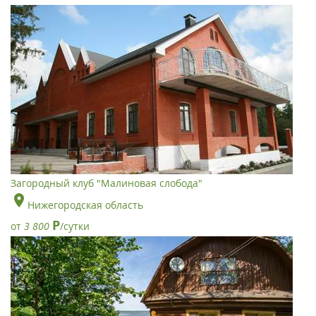
Загородный клуб "Малиновая слобода"
Нижегородская область
Р
от
3 800
/сутки