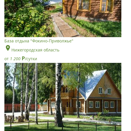
База отдыха "Фокино-Приволжье"
Нижегородская область
Р
от
1 200
/сутки