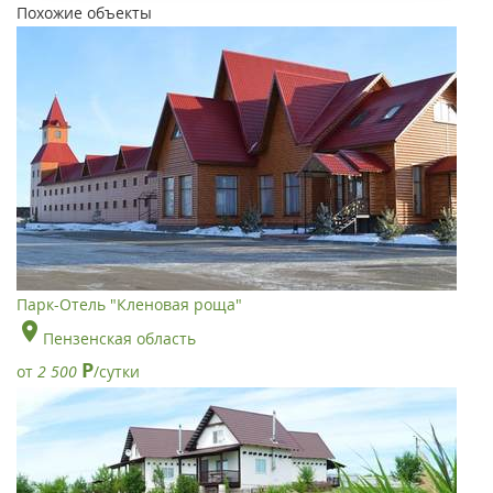
Похожие объекты
Парк-Отель "Кленовая роща"
Пензенская область
Р
от
2 500
/сутки