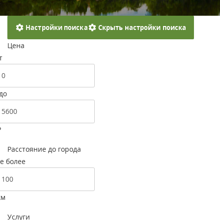
Настройки поиска
Скрыть настройки поиска
Цена
т
до
Р
Расстояние до города
е более
км
Услуги