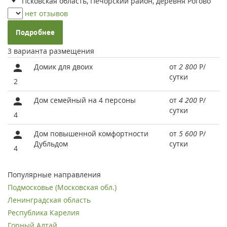
Псковская область, Печорский район, деревня Рогово
нет отзывов
Подробнее
3 варианта размещения
Домик для двоих
от
2 800
Р
/
сутки
2
Дом семейный на 4 персоны
от
4 200
Р
/
сутки
4
Дом повышенной комфортности
от
5 600
Р
/
Дубльдом
сутки
4
Популярные направления
Подмосковье (Московская обл.)
Ленинградская область
Республика Карелия
Горный Алтай