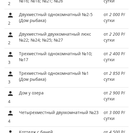
№16; №18; №21; №26
сутки
2
Двухместный однокомнатный №2-5
от
2 000
Р
/
(Дом рыбака)
сутки
2
Двухместный двухкомнатный люкс
от
2 200
Р
/
№22; №24; №25; №27
сутки
2
Трехместный однокомнатный №10;
от
2 400
Р
/
№17
сутки
3
Трехместный однокомнатный №1
от
2 850
Р
/
(Дом рыбака)
сутки
3
Дом у озера
от
2 900
Р
/
сутки
4
Четырехместный двухкомнатный №23
от
3 000
Р
/
сутки
4
Коттедж с баней
от
4 500
Р
/