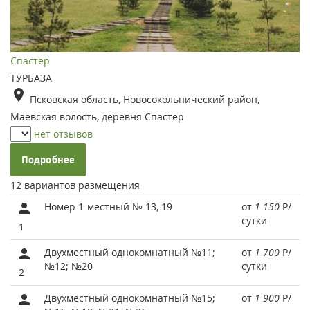
Спастер
ТУРБАЗА
Псковская область, Новосокольнический район,
Маевская волость, деревня Спастер
нет отзывов
Подробнее
12 вариантов размещения
Номер 1-местный № 13, 19
от
1 150
Р
/
сутки
1
Двухместный однокомнатный №11;
от
1 700
Р
/
№12; №20
сутки
2
Двухместный однокомнатный №15;
от
1 900
Р
/