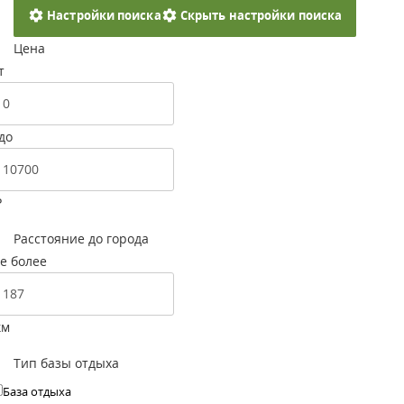
Настройки поиска
Скрыть настройки поиска
Цена
т
до
Р
Расстояние до города
е более
км
Тип базы отдыха
База отдыха