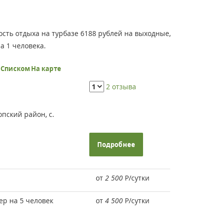
ость отдыха на турбазе 6188 рублей на выходные,
а 1 человека.
ь
Списком
На карте
2 отзыва
пский район, с.
Подробнее
от
2 500
Р
/сутки
ер на 5 человек
от
4 500
Р
/сутки