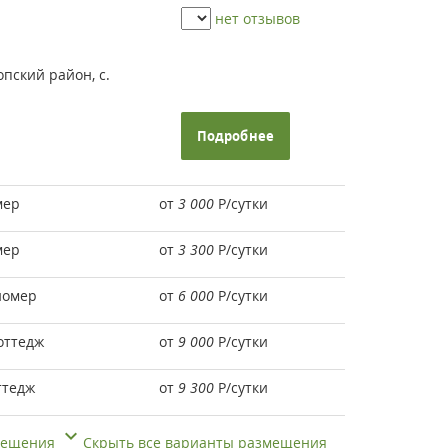
нет отзывов
пский район, с.
Подробнее
мер
от
3 000
Р
/сутки
мер
от
3 300
Р
/сутки
номер
от
6 000
Р
/сутки
оттедж
от
9 000
Р
/сутки
ттедж
от
9 300
Р
/сутки
змещения
Скрыть все варианты размещения