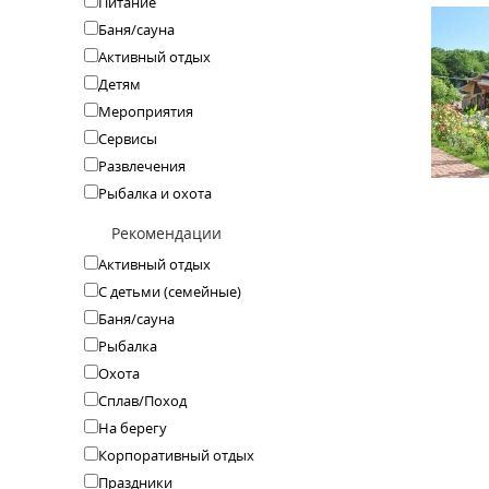
Питание
Баня/сауна
Активный отдых
Детям
Мероприятия
Сервисы
Развлечения
Рыбалка и охота
Рекомендации
Активный отдых
С детьми (семейные)
Баня/сауна
Рыбалка
Охота
Сплав/Поход
На берегу
Корпоративный отдых
Праздники