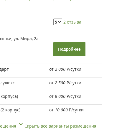
2 отзыва
ышки, ул. Мира, 2а
Подробнее
дарт
от
2 000
Р
/сутки
олулюкс
от
2 500
Р
/сутки
 корпуса)
от
8 000
Р
/сутки
(2 корпус)
от
10 000
Р
/сутки
змещения
Скрыть все варианты размещения