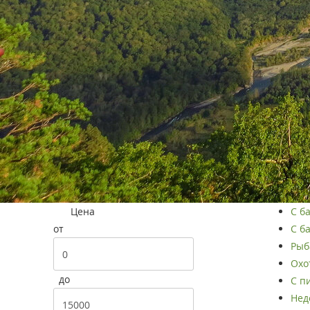
Цена
С б
от
С ба
Рыба
Охот
до
С п
Нед