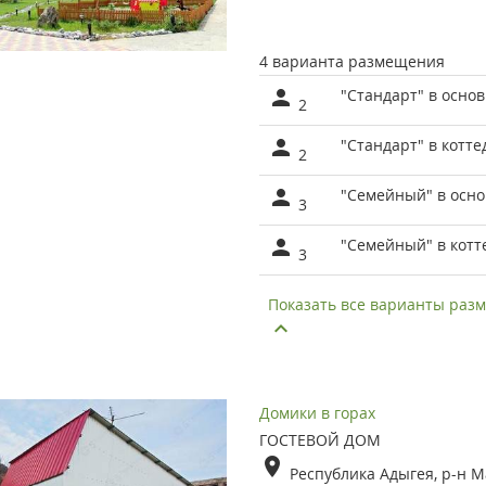
4 варианта размещения
"Стандарт" в осно
2
"Стандарт" в котте
2
"Семейный" в осно
3
"Семейный" в котт
3
Показать все варианты ра
Домики в горах
ГОСТЕВОЙ ДОМ
Республика Адыгея, р-н М