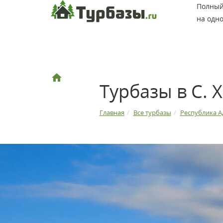
Полный 
на одно
Турбазы в С.
Главная
Все турбазы
Республика А