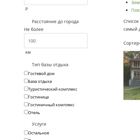
Зим
Р
Пляж
Список 
Расстояние до города
самый д
Не более
Сортир
км
Тип базы отдыха
Гостевой дом
База отдыха
Туристический комплекс
Гостиница
Гостиничный комплекс
Отель
Услуги
Остальное