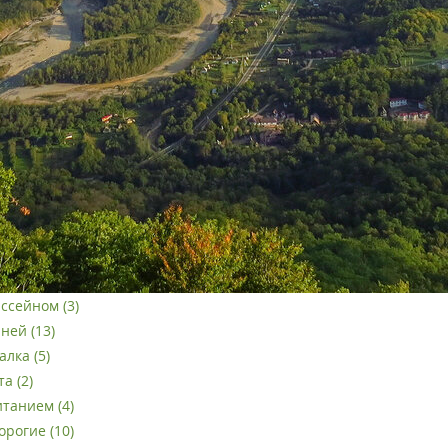
ассейном (3)
ней (13)
лка (5)
а (2)
итанием (4)
орогие (10)