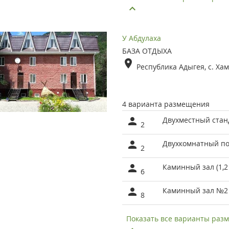
У Абдулаха
БАЗА ОТДЫХА
Республика Адыгея, с. Хам
4 варианта размещения
Двухместный стан
2
Двухкомнатный п
2
Каминный зал (1,2
6
Каминный зал №2 
8
Показать все варианты ра