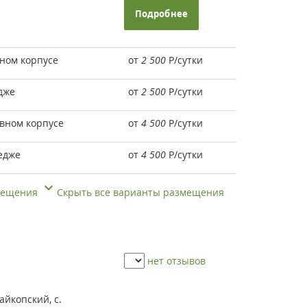
Подробнее
вном корпусе
от
2 500
Р
/сутки
дже
от
2 500
Р
/сутки
вном корпусе
от
4 500
Р
/сутки
едже
от
4 500
Р
/сутки
змещения
Скрыть все варианты размещения
нет отзывов
айкопский, с.