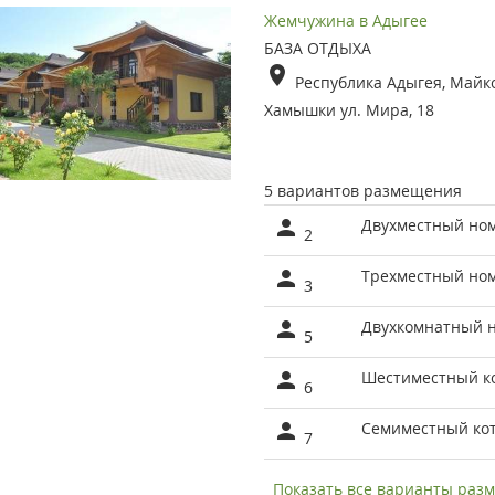
Жемчужина в Адыгее
БАЗА ОТДЫХА
Республика Адыгея, Майко
Хамышки ул. Мира, 18
5 вариантов размещения
Двухместный но
2
Трехместный но
3
Двухкомнатный 
5
Шестиместный к
6
Семиместный ко
7
Показать все варианты ра