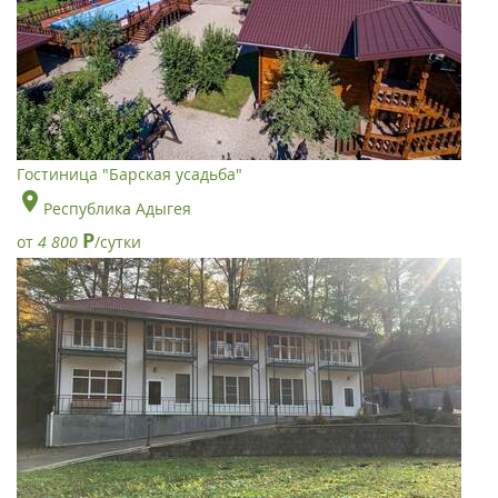
Гостиница "Барская усадьба"
Республика Адыгея
Р
от
4 800
/сутки