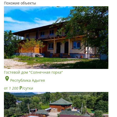
Похожие объекты
Гостевой дом "Солнечная горка"
Республика Адыгея
Р
от
1 200
/сутки