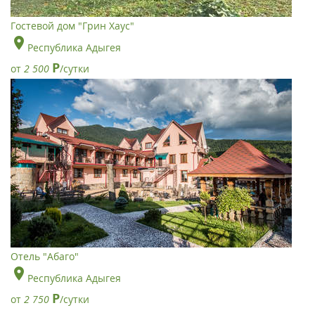
Гостевой дом "Грин Хаус"
Республика Адыгея
Р
от
2 500
/сутки
Отель "Абаго"
Республика Адыгея
Р
от
2 750
/сутки