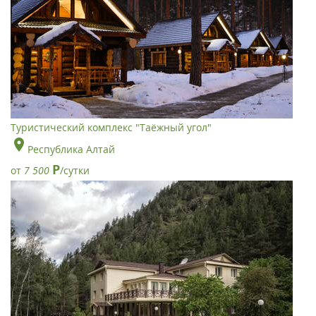
Туристический комплекс "Таёжный угол"
Республика Алтай
Р
от
7 500
/сутки