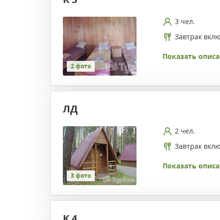
3 чел.
Завтрак вкл
Показать описа
2 фото
ЛД
2 чел.
Завтрак вкл
Показать описа
3 фото
К 4