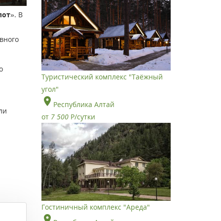
лот
». В
вного
о
Туристический комплекс "Таёжный
угол"
Республика Алтай
ли
от
7 500
Р
/сутки
Гостиничный комплекс "Ареда"