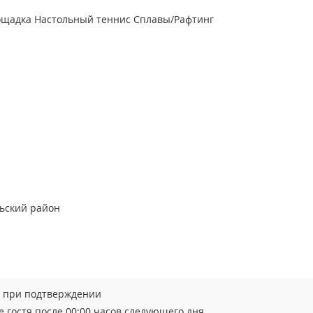
ощадка
Настольный теннис
Сплавы/Рафтинг
льский район
ы при подтверждении
 гостя после 00:00 часов следующего дня.