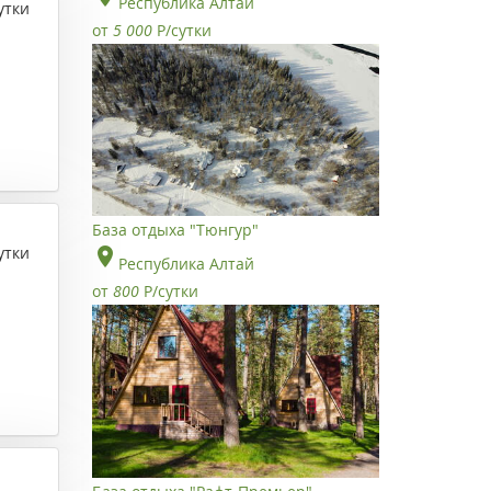
Республика Алтай
утки
от
5 000
Р
/сутки
База отдыха "Тюнгур"
утки
Республика Алтай
от
800
Р
/сутки