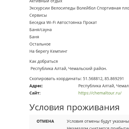
Активный отдых
Экскурсии
Велосипеды
Волейбол
Спортивная пл
Сервисы
Беседка
Wi-Fi
Автостоянка
Прокат
Баня/сауна
Баня
Остальное
На берегу
Кемпинг
Как добраться
Республика Алтай, Чемальский район.
Скопировать координаты:
51.568812, 85.869291
Адрес:
Республика Алтай, Чема
Сайт:
https://chemaltour.ru/
Условия проживания
ОТМЕНА
Условия отмены будут указан
Незаездом считается прибытие