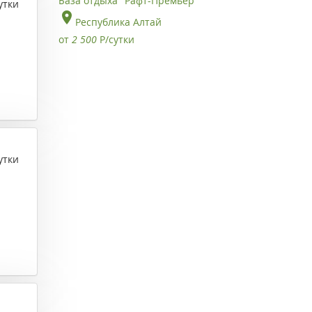
База отдыха "Рафт-Премьер"
утки
Республика Алтай
от
2 500
Р
/сутки
утки