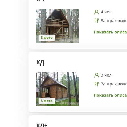
4 чел.
Завтрак вкл
Показать описа
3 фото
КД
3 чел.
Завтрак вкл
Показать описа
3 фото
КД+