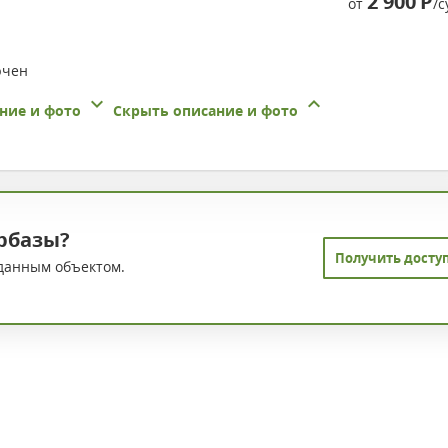
2 900
Р
от
/с
ючен
ние и фото
Скрыть описание и фото
рбазы?
Получить досту
данным объектом.