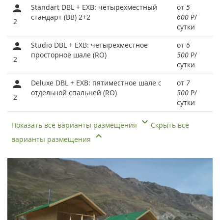
Standart DBL + EXB: четырехместный
от
5
стандарт (BB) 2+2
600
Р
/
2
сутки
Studio DBL + EXB: четырехместное
от
6
просторное шале (RO)
500
Р
/
2
сутки
Deluxe DBL + EXB: пятиместное шале с
от
7
отдельной спальней (RO)
500
Р
/
2
сутки
Показать все варианты размещения
Скрыть все
варианты размещения