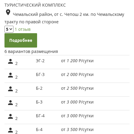
ТУРИСТИЧЕСКИЙ КОМПЛЕКС
Чемальский район, от с. Чепош 2 км. по Чемальскому
тракту по правой стороне
1 отзыв
Подробнее
6 вариантов размещения
ЭГ-2
от
1 200
Р
/сутки
2
БГ-3
от
2 000
Р
/сутки
2
Б-2
от
2 500
Р
/сутки
2
Б-3
от
3 000
Р
/сутки
2
БГ-4
от
3 000
Р
/сутки
2
Б-4
от
3 500
Р
/сутки
2