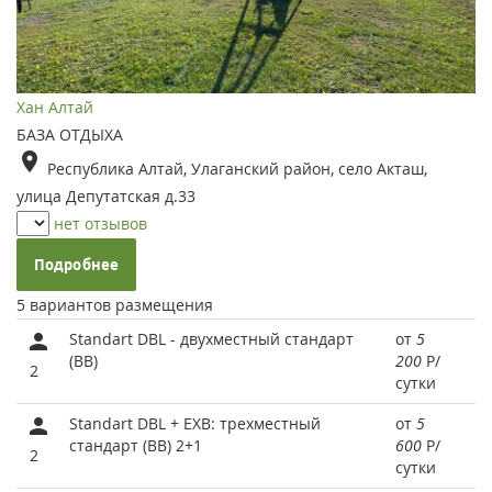
Хан Алтай
БАЗА ОТДЫХА
Республика Алтай, Улаганский район, село Акташ,
улица Депутатская д.33
нет отзывов
Подробнее
5 вариантов размещения
Standart DBL - двухместный стандарт
от
5
(BB)
200
Р
/
2
сутки
Standart DBL + EXB: трехместный
от
5
стандарт (BB) 2+1
600
Р
/
2
сутки