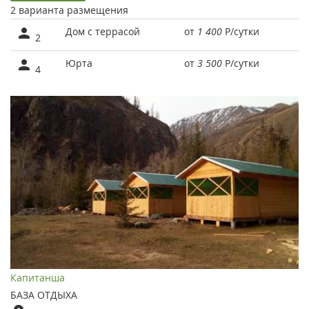
2 варианта размещения
Дом с террасой
от
1 400
Р
/сутки
2
Юрта
от
3 500
Р
/сутки
4
Капитанша
БАЗА ОТДЫХА