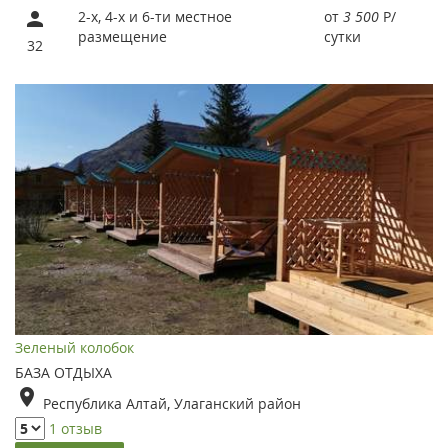
2-х, 4-х и 6-ти местное
от
3 500
Р
/
размещение
сутки
32
Зеленый колобок
БАЗА ОТДЫХА
Республика Алтай, Улаганский район
1 отзыв