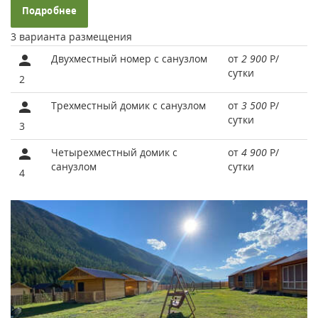
Подробнее
3 варианта размещения
Двухместный номер с санузлом
от
2 900
Р
/
сутки
2
Трехместный домик с санузлом
от
3 500
Р
/
сутки
3
Четырехместный домик с
от
4 900
Р
/
санузлом
сутки
4