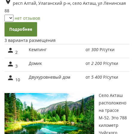
респ Алтай, Улаганский р-н, село Акташ, ул Ленинская
88
нет отзывов
Подробнее
3 варианта размещения
Кемпинг
от
300
Р
/сутки
2
Домик
от
2 200
Р
/сутки
3
Двухуровневый дом
от
5 400
Р
/сутки
10
Село Акташ
расположено
на трассе
М-52. Это 788
километр
Чуйского